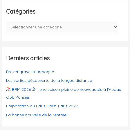
h
e
Catégories
r
c
C
h
a
e
t
r
é
g
Derniers articles
:
o
Brevet gravel tourmagne
r
i
Les sorties découverte de la longue distance
e
BRM 2026
: une saison pleine de nouveautés à l’Audax
s
Club Parisien
Préparation du Paris-Brest-Paris 2027
La bonne nouvelle de la rentrée !