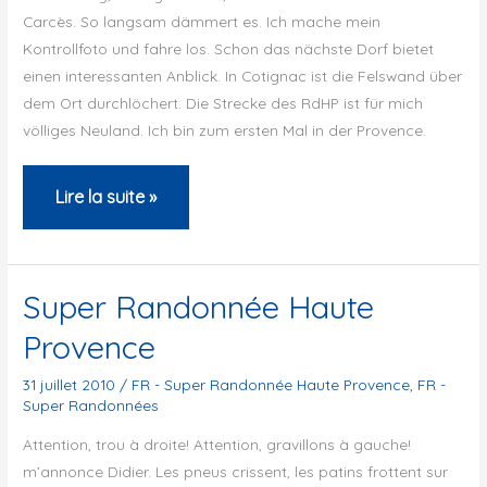
Carcès. So langsam dämmert es. Ich mache mein
Kontrollfoto und fahre los. Schon das nächste Dorf bietet
einen interessanten Anblick. In Cotignac ist die Felswand über
dem Ort durchlöchert. Die Strecke des RdHP ist für mich
völliges Neuland. Ich bin zum ersten Mal in der Provence.
La
Lire la suite »
Super
Randonnée
de
Super Randonnée Haute
Haute
Provence
Provence
31 juillet 2010
/
FR - Super Randonnée Haute Provence
,
FR -
Super Randonnées
Attention, trou à droite! Attention, gravillons à gauche!
m’annonce Didier. Les pneus crissent, les patins frottent sur