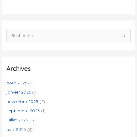
é
s
R
e
c
h
e
Archives
r
c
août 2026
(1)
h
janvier 2026
(1)
e
novembre 2025
(2)
r
septembre 2025
(1)
juillet 2025
(1)
:
avril 2025
(2)