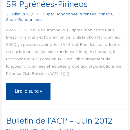
SR Pyrénées-Pirineos
31 juillet 2013
/
FR - Super Randonnée Pyrénées-Pirineos
,
FR -
Super Randonnées
AVANT PROPOS A l’automne 2011, après mon 3ème Paris-
Brest-Paris (PBP) et l’obtention de la distinction Randonneur
5000, je pensais avoir atteint le Graal. Pour les non adeptes
du cyclotourisme (version randonnée longue distance), le
Randonneur 5000 crée en 1961, est l’aboutissement de
longues randonnées effectuées grâce aux organisations de
l’ Audax Club Parisien (ACP): il […]
SR
Lire la suite »
Pyrénées-
Pirineos
Bulletin de l’ACP – Juin 2012