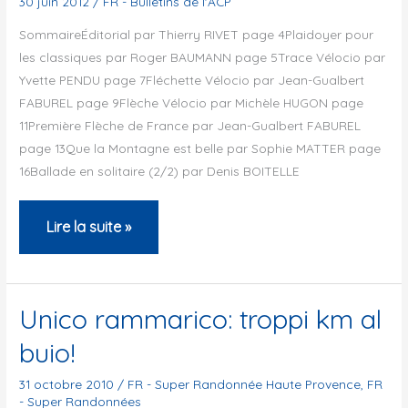
30 juin 2012
/
FR - Bulletins de l'ACP
SommaireÉditorial par Thierry RIVET page 4Plaidoyer pour
les classiques par Roger BAUMANN page 5Trace Vélocio par
Yvette PENDU page 7Fléchette Vélocio par Jean-Gualbert
FABUREL page 9Flèche Vélocio par Michèle HUGON page
11Première Flèche de France par Jean-Gualbert FABUREL
page 13Que la Montagne est belle par Sophie MATTER page
16Ballade en solitaire (2/2) par Denis BOITELLE
Bulletin
Lire la suite »
de
l’ACP
–
Unico rammarico: troppi km al
Juin
buio!
2012
31 octobre 2010
/
FR - Super Randonnée Haute Provence
,
FR
- Super Randonnées