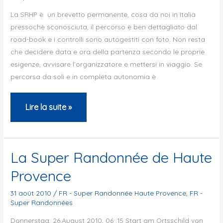
La SRHP è un brevetto permanente, cosa da noi in Italia
pressochè sconosciuta, il percorso è ben dettagliato dal
road-book e i controlli sono autogestiti con foto. Non resta
che decidere data e ora della partenza secondo le proprie
esigenze, avvisare l’organizzatore e mettersi in viaggio. Se
percorsa da soli e in completa autonomia è
Unico
Lire la suite »
rammarico:
troppi
km
La Super Randonnée de Haute
al
Provence
buio!
31 août 2010
/
FR - Super Randonnée Haute Provence
,
FR -
Super Randonnées
Donnerstag, 26.August 2010, 06 :15 Start am Ortsschild von