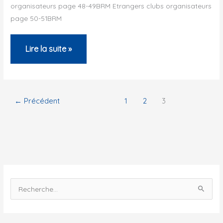
organisateurs page 48-49BRM Etrangers clubs organisateurs
page 50-51BRM
Résultats
Lire la suite »
2009
ACP
←
Précédent
1
2
3
R
e
c