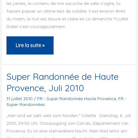
les jantes, le contenu de ma sacoche de selle s’agite, lui
faisant passer un ultime test de solidité. Il est environ 4h40
du matin, la nuit est douce et claire en ce dimanche 11 juillet.
Didier s’est courageusement
Super
Lire la suite »
Randonnée
Haute
Provence
Super Randonnée de Haute
Provence, Juli 2010
31 juillet 2010
/
FR - Super Randonnée Haute Provence
,
FR -
Super Randonnées
„Hier sind wir sehr weit vom Norden.“ Colette Dienstag, 6. Juli
2010, 04:50 Uhr, Ortsausgang von Carcès, Département Var,
Provence: Es ist eine sternenklare Nacht. Mein Rad lehnt am