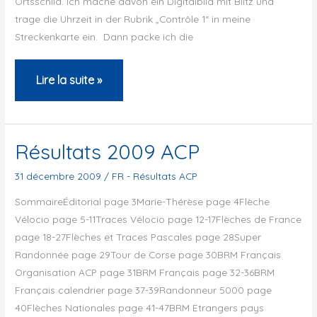
Ortsschild. Ich mache davon ein Digitalbild mit Blitz und
trage die Uhrzeit in der Rubrik „Contrôle 1“ in meine
Streckenkarte ein. Dann packe ich die
Super
Lire la suite »
Randonnée
de
Haute
Résultats 2009 ACP
Provence,
31 décembre 2009
/
FR - Résultats ACP
Juli
SommaireÉditorial page 3Marie-Thérèse page 4Flèche
2010
Vélocio page 5-11Traces Vélocio page 12-17Flèches de France
page 18-27Flèches et Traces Pascales page 28Super
Randonnée page 29Tour de Corse page 30BRM Français
Organisation ACP page 31BRM Français page 32-36BRM
Français calendrier page 37-39Randonneur 5000 page
40Flèches Nationales page 41-47BRM Etrangers pays