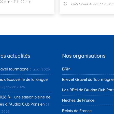
00 min - 21 h 00 min
Club House Audax Club Pari
es actualités
Nos organisations
ravel tourmagne
BRM
3 août 2026
es découverte de la longue
Brevet Gravel du Tourmagne
22 janvier 2026
Les BRM de l’Audax Club Pari
026
: une saison pleine de
Flèches de France
s à l’Audax Club Parisien
29
Relais de France
 2025