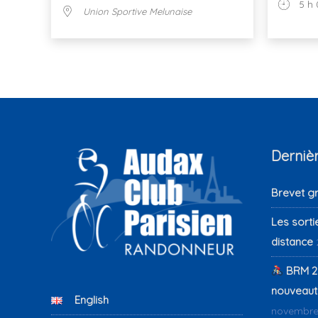
5 h 
Union Sportive Melunaise
Dernièr
Brevet g
Les sorti
distance
BRM 2
nouveauté
English
novembre