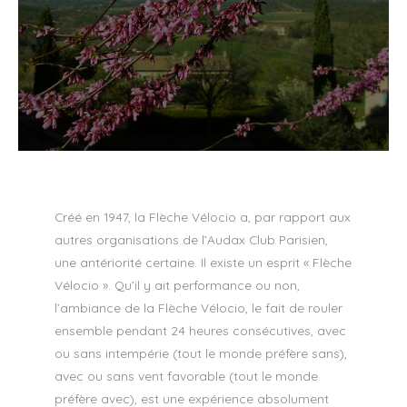
Créé en 1947, la Flèche Vélocio a, par rapport aux
autres organisations de l’Audax Club Parisien,
une antériorité certaine. Il existe un esprit « Flèche
Vélocio ». Qu’il y ait performance ou non,
l’ambiance de la Flèche Vélocio, le fait de rouler
ensemble pendant 24 heures consécutives, avec
ou sans intempérie (tout le monde préfère sans),
avec ou sans vent favorable (tout le monde
préfère avec), est une expérience absolument