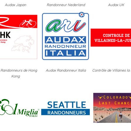
Audax Japan
Randonneur Nederland
Audax UK
 Randonneurs de Hong
Audax Randonneur Italia
Contrôle de Villaines la
Kong