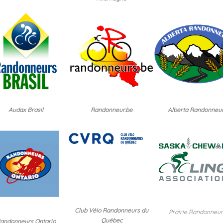
Audax Brasil
Randonneur.be
Alberta Randonneu
Club Vélo Randonneurs du
Prairie Randonneur
Québec
andonneurs Ontario