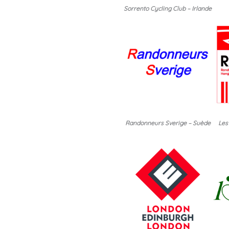
Sorrento Cycling Club – Irlande
Randonneurs Sverige – Suède
Les