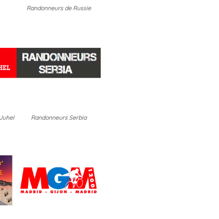
Randonneurs de Russie
 Juhel
Randonneurs Serbia