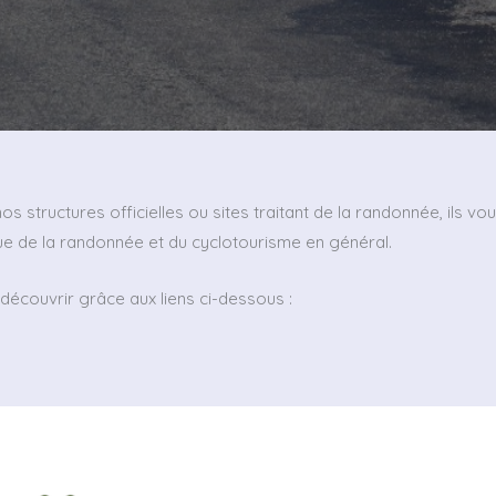
os structures officielles ou sites traitant de la randonnée, ils v
ue de la randonnée et du cyclotourisme en général.
écouvrir grâce aux liens ci-dessous :