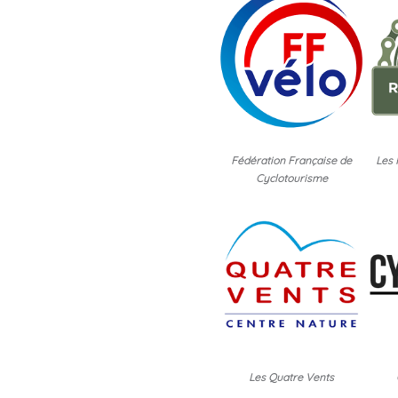
Fédération Française de
Les
Cyclotourisme
Les Quatre Vents