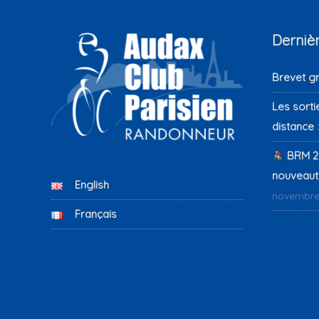
Dernièr
Brevet g
Les sorti
distance
BRM 2
nouveauté
English
novembre
Français