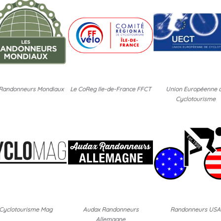
 Randonneurs Mondiaux
Le CoReg Ile-de-France FFCT
Union Européenne 
Cyclotourisme
Cyclotourisme Mag
Audax Randonneurs
Randonneurs USA
Allemagne