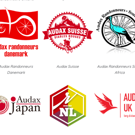
Audax Randonneurs
Audax Suisse
Audax Randonneurs S
Danemark
Africa