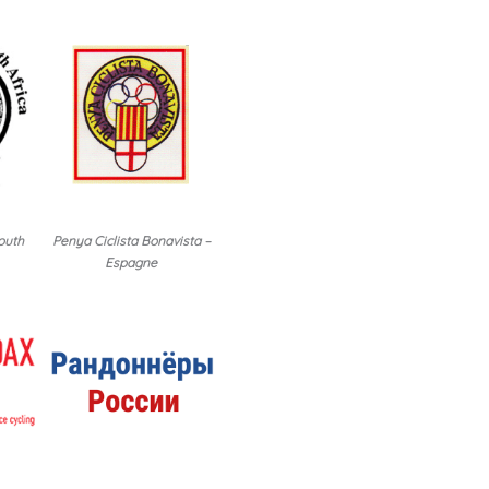
outh
Penya Ciclista Bonavista –
Espagne