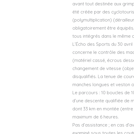
avant tout destinée aux grimp
été créée par des cyclotouri
(polymultiplication) (dérail
obligatoirement être équipés. 
tous intégrés dans le même 
L’Écho des Sports du 30 avril 
concerne le contrôle des mach
(matériel cassé, écrous desse
changement de vitesse (objet 
disqualifiés. La tenue de cour
manches longues et veston obli
Le parcours : 10 boucles de 10
d’une descente qualifiée de ma
dont 33 km en montée (entre 6
maximum de 6 heures.
Pas d’assistance ; en cas d’av
examiné sous toutes les coutu