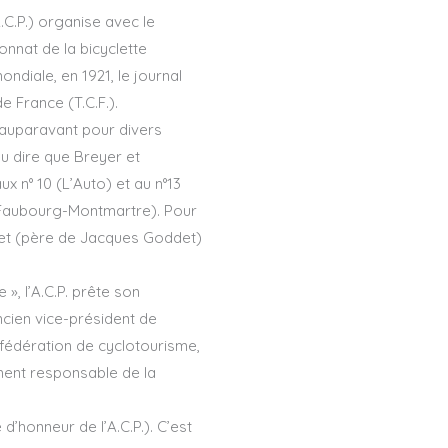
.C.P.) organise avec le
onnat de la bicyclette
ndiale, en 1921, le journal
 France (T.C.F.).
é auparavant pour divers
eu dire que Breyer et
x n° 10 (L’Auto) et au n°13
u Faubourg-Montmartre). Pour
ddet (père de Jacques Goddet)
», l’A.C.P. prête son
ncien vice-président de
e fédération de cyclotourisme,
mment responsable de la
d’honneur de l’A.C.P.). C’est