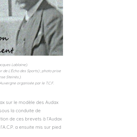
cques Lablaine).
r de L’Écho des Sports) ; photo prise
se Steinès.).
’Auvergne organisée par le T.C.F.
udax sur le modèle des Audax
 sous la conduite de
tion de ces brevets à l’Audax
’A.C.P. a ensuite mis sur pied