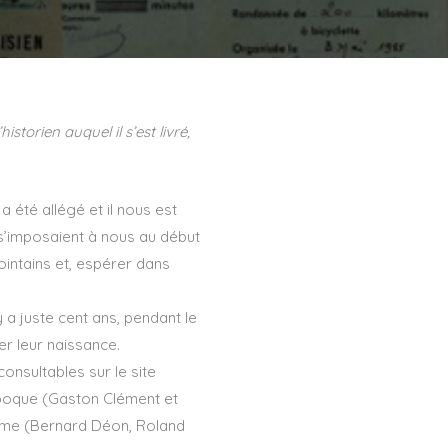
torien auquel il s’est livré,
 été allégé et il nous est
 s’imposaient à nous au début
intains et, espérer dans
 a juste cent ans, pendant le
r leur naissance.
onsultables sur le site
 époque (Gaston Clément et
risme (Bernard Déon, Roland