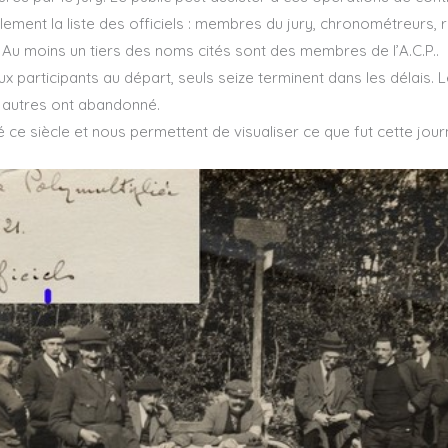
ement la liste des officiels : membres du jury, chronométreurs,
Au moins un tiers des noms cités sont des membres de l’A.C.P..
x participants au départ, seuls seize terminent dans les délais. 
s autres ont abandonné.
ce siècle et nous permettent de visualiser ce que fut cette jour