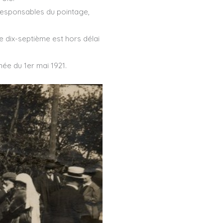
 responsables du pointage,
Le dix-septième est hors délai
née du 1er mai 1921.