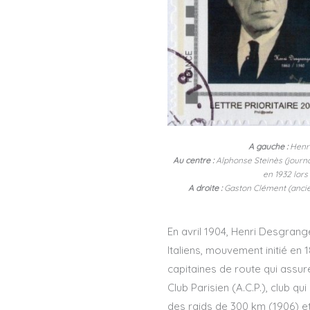
A gauche :
Henri
Au centre :
Alphonse Steinès (journal
en 1932 lors
A droite :
Gaston Clément (ancien
En avril 1904, Henri Desgrang
Italiens, mouvement initié en
capitaines de route qui assur
Club Parisien (A.C.P.), club 
des raids de 300 km (1906) e