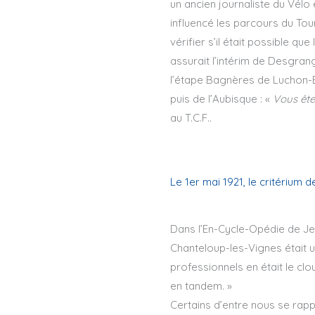
un ancien journaliste du Vélo 
influencé les parcours du Tour
vérifier s’il était possible q
assurait l’intérim de Desgrang
l’étape Bagnères de Luchon-B
puis de l’Aubisque : «
Vous ête
au T.C.F..
Le 1er mai 1921, le critérium d
Dans l’En-Cycle-Opédie de Jean
Chanteloup-les-Vignes était u
professionnels en était le clo
en tandem. »
Certains d’entre nous se rap