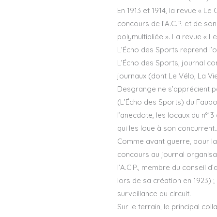
En 1913 et 1914, la revue « Le
concours de l’A.C.P. et de son
polymultipliée ». La revue « L
L’Écho des Sports reprend l’o
L’Écho des Sports, journal con
journaux (dont Le Vélo, La Vie
Desgrange ne s’apprécient pas
(L’Écho des Sports) du Faubou
l’anecdote, les locaux du n°
qui les loue à son concurrent
Comme avant guerre, pour la tr
concours au journal organisa
l’A.C.P., membre du conseil d’
lors de sa création en 1923) 
surveillance du circuit.
Sur le terrain, le principal c