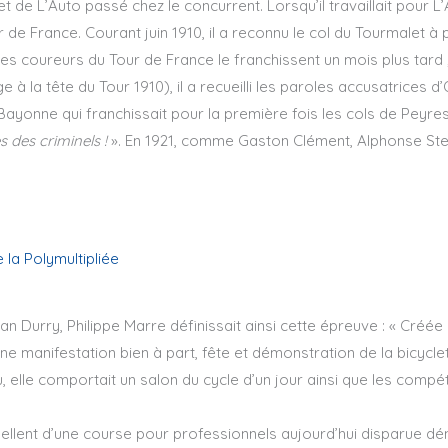
et de L’Auto passé chez le concurrent. Lorsqu’il travaillait pour L
 de France. Courant juin 1910, il a reconnu le col du Tourmalet à 
ue les coureurs du Tour de France le franchissent un mois plus tard
e à la tête du Tour 1910), il a recueilli les paroles accusatrices 
ayonne qui franchissait pour la première fois les cols de Peyres
s des criminels !
». En 1921, comme Gaston Clément, Alphonse Stei
e la Polymultipliée
 Durry, Philippe Marre définissait ainsi cette épreuve : « Créée e
ne manifestation bien à part, fête et démonstration de la bicycle
u, elle comportait un salon du cycle d’un jour ainsi que les compét
pellent d’une course pour professionnels aujourd’hui disparue d