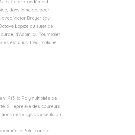
’Auto, il a profondément
pied, dans la neige, pour
 ; avec Victor Breyer (qui
d’Octave Lapize au sujet de
ourde, d’Aspin, du Tourmalet
nès est aussi très impliqué
n 1913, la Polymultipliée de
tte. Si l’épreuve des coureurs
itions des « cyclos » seuls ou
énommée la Poly, course