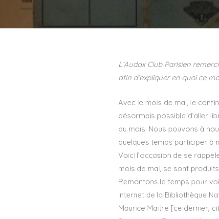
L’Audax Club Parisien remercie
afin d’expliquer en quoi ce mo
Avec le mois de mai, le confin
désormais possible d’aller li
du mois. Nous pouvons à nouv
quelques temps participer à
Voici l’occasion de se rappele
mois de mai, se sont produit
Remontons le temps pour voir 
internet de la Bibliothèque N
Maurice Maitre [ce dernier, c