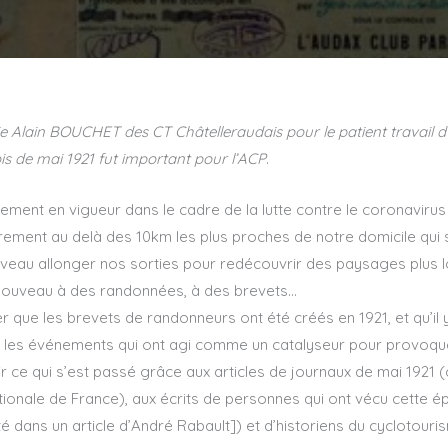
 Alain BOUCHET des CT Châtelleraudais pour le patient travail d’his
is de mai 1921 fut important pour l’ACP
.
ement en vigueur dans le cadre de la lutte contre le coronavirus a
brement au delà des 10km les plus proches de notre domicile qui
eau allonger nos sorties pour redécouvrir des paysages plus lo
 nouveau à des randonnées, à des brevets…
r que les brevets de randonneurs ont été créés en 1921, et qu’il y
s les événements qui ont agi comme un catalyseur pour provoque
ce qui s’est passé grâce aux articles de journaux de mai 1921 (c
ationale de France), aux écrits de personnes qui ont vécu cette
ité dans un article d’André Rabault]) et d’historiens du cyclotou