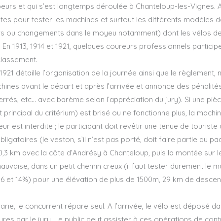
eurs et qui s’est longtemps déroulée à Chanteloup-les-Vignes. A 
stes pour tester les machines et surtout les différents modèles
leurs ou changements dans le moyeu notamment) dont les vélos de
En 1913, 1914 et 1921, quelques coureurs professionnels participen
classement.
1921 détaille l’organisation de la journée ainsi que le règlement
ines avant le départ et après l’arrivée et annonce des pénalité
rrés, etc… avec barème selon l’appréciation du jury). Si une piè
principal du critérium) est brisé ou ne fonctionne plus, la machin
eur est interdite ; le participant doit revêtir une tenue de touris
gatoires (le veston, s’il n’est pas porté, doit faire partie du p
,3 km avec la côte d’Andrésy à Chanteloup, puis la montée sur le 
uvaise, dans un petit chemin creux (il faut tester durement le maté
 et 14%) pour une élévation de plus de 1500m, 29 km de descente
arie, le concurrent répare seul. A l’arrivée, le vélo est déposé da
res par le jury. Le public peut assister à ces opérations de cont