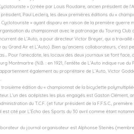
 Cyclotouriste » (créée par Louis Roudaire, ancien président de l’A
 président, Paul Leclerq, les deux premières éditions du « champi
e Cyclotouriste » ayant disparu en raison de la première guerre mo
rganisation du championnat avec le patronage du Touring Club de
current de L’Auto, a pour directeur Victor Breyer, qui a travaill
 au Grand Air et L’Auto). Bien qu’anciens collaborateurs, c’est p
… Pour l’anecdote, les locaux des deux journaux se font face, au
rg Montmartre (N.B. : en 1921, l’entête de L’Auto indique rue d
13 appartiennent également au propriétaire de L’Auto, Victor Go
…
oisième édition du « championnat de la bicyclette polymultipliée 
teur. L’un des acépistes les plus engagés est Gaston Clément, a
administration du T.C.F. (et futur président de la F.F.S.C., premièr
; il est cité par L’Écho des Sports du 30 avril comme étant nota
ollaborateur du journal organisateur est Alphonse Steinès (membre 