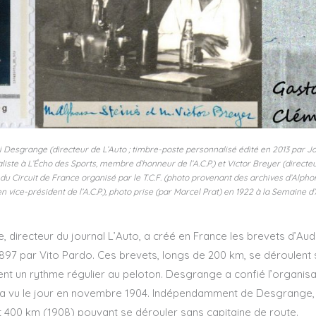
 Desgrange (directeur de L’Auto ; timbre-poste personnalisé édité en 2013 par Ja
iste à L’Écho des Sports, membre d’honneur de l’A.C.P.) et Victor Breyer (directeu
 du Circuit de France organisé par le T.C.F. (photo provenant des archives d’Alphon
 vice-président de l’A.C.P.), photo prise (par Marcel Prat) en 1922 à la Semaine d
e, directeur du journal L’Auto, a créé en France les brevets d’A
 1897 par Vito Pardo. Ces brevets, longs de 200 km, se déroulent
ent un rythme régulier au peloton. Desgrange a confié l’organisa
qui a vu le jour en novembre 1904. Indépendamment de Desgrange, l
t 400 km (1908) pouvant se dérouler sans capitaine de route.