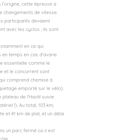
l’origine, cette épreuve a
 de changements de vitesse
s participants devaient
t avec les cyclos ; ils sont
, notamment en ce qui
s en temps en cas d’avarie
ce essentielle comme le
e et le concurrent sont
te qui comprend chemise à
aquetage emporté sur le vélo).
plateau de l’Hautil suivie
riel !). Au total, 103 km,
 et 41 km de plat, et un délai
ns un parc fermé où il est
rôle.