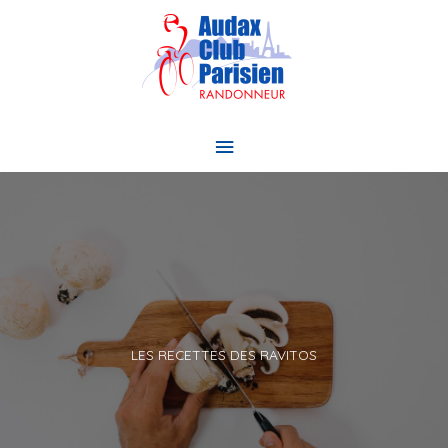
Aller
au
contenu
Menu
principal
LES RECETTES DES RAVITOS