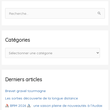
R
e
c
h
e
Catégories
r
c
C
h
a
e
t
r
é
g
Derniers articles
:
o
Brevet gravel tourmagne
r
i
Les sorties découverte de la longue distance
e
BRM 2026
: une saison pleine de nouveautés à l’Audax