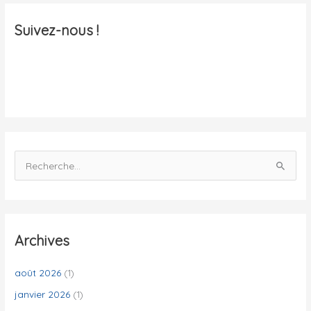
u
a
Suivez-nous !
l
i
t
é
s
R
e
c
h
e
Archives
r
c
août 2026
(1)
h
janvier 2026
(1)
e