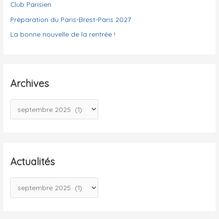
s
Club Parisien
Préparation du Paris-Brest-Paris 2027
La bonne nouvelle de la rentrée !
Archives
A
r
c
h
i
Actualités
v
A
e
c
s
t