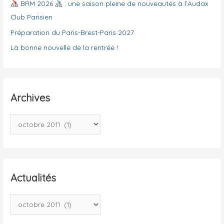
e
BRM 2026
: une saison pleine de nouveautés à l’Audax
s
Club Parisien
Préparation du Paris-Brest-Paris 2027
La bonne nouvelle de la rentrée !
Archives
A
r
c
h
i
Actualités
v
A
e
c
s