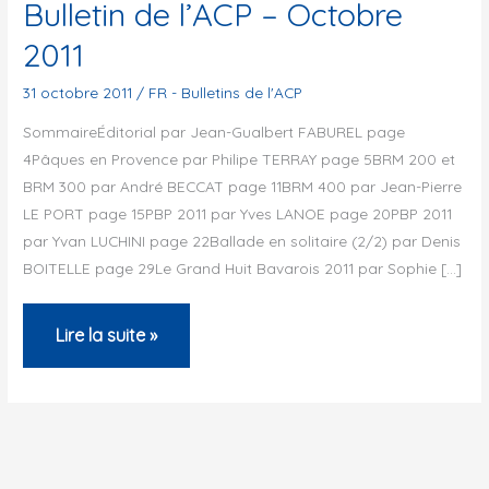
Bulletin de l’ACP – Octobre
2011
31 octobre 2011
/
FR - Bulletins de l'ACP
SommaireÉditorial par Jean-Gualbert FABUREL page
4Pâques en Provence par Philipe TERRAY page 5BRM 200 et
BRM 300 par André BECCAT page 11BRM 400 par Jean-Pierre
LE PORT page 15PBP 2011 par Yves LANOE page 20PBP 2011
par Yvan LUCHINI page 22Ballade en solitaire (2/2) par Denis
BOITELLE page 29Le Grand Huit Bavarois 2011 par Sophie […]
Bulletin
Lire la suite »
de
l’ACP
–
Octobre