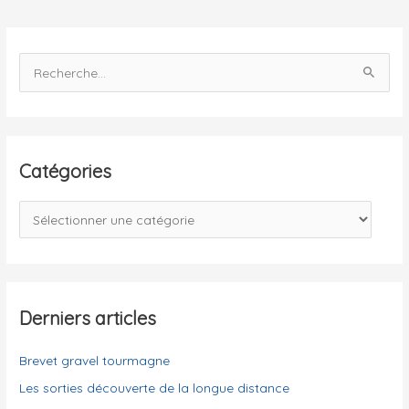
2011
R
e
c
h
e
Catégories
r
c
C
h
a
e
t
r
é
g
Derniers articles
:
o
Brevet gravel tourmagne
r
i
Les sorties découverte de la longue distance