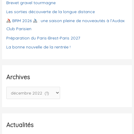
Brevet gravel tourmagne
r
i
Les sorties découverte de la longue distance
e
BRM 2026
: une saison pleine de nouveautés à l’Audax
s
Club Parisien
Préparation du Paris-Brest-Paris 2027
La bonne nouvelle de la rentrée !
Archives
A
r
c
h
i
Actualités
v