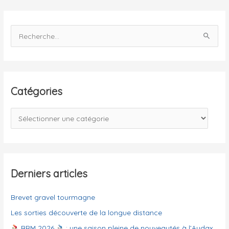
R
e
c
h
e
Catégories
r
c
C
h
a
e
t
r
é
g
Derniers articles
:
o
Brevet gravel tourmagne
r
i
Les sorties découverte de la longue distance
e
BRM 2026
: une saison pleine de nouveautés à l’Audax