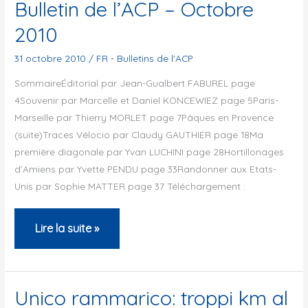
Bulletin de l’ACP – Octobre
2010
31 octobre 2010
/
FR - Bulletins de l'ACP
SommaireÉditorial par Jean-Gualbert FABUREL page
4Souvenir par Marcelle et Daniel KONCEWIEZ page 5Paris-
Marseille par Thierry MORLET page 7Pâques en Provence
(suite)Traces Vélocio par Claudy GAUTHIER page 18Ma
première diagonale par Yvan LUCHINI page 28Hortillonages
d’Amiens par Yvette PENDU page 33Randonner aux Etats-
Unis par Sophie MATTER page 37 Téléchargement :
Bulletin
Lire la suite »
de
l’ACP
–
Unico rammarico: troppi km al
Octobre