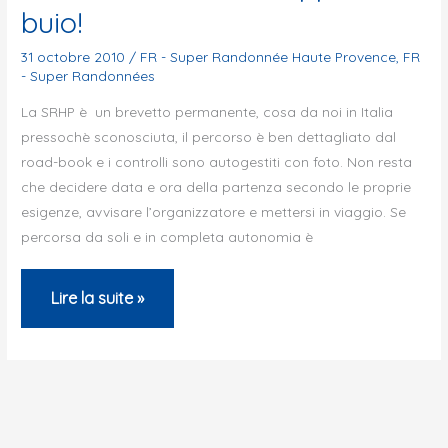
buio!
2010
31 octobre 2010
/
FR - Super Randonnée Haute Provence
,
FR
- Super Randonnées
La SRHP è un brevetto permanente, cosa da noi in Italia
pressochè sconosciuta, il percorso è ben dettagliato dal
road-book e i controlli sono autogestiti con foto. Non resta
che decidere data e ora della partenza secondo le proprie
esigenze, avvisare l’organizzatore e mettersi in viaggio. Se
percorsa da soli e in completa autonomia è
Unico
Lire la suite »
rammarico:
troppi
km
al
buio!