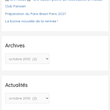
s
Club Parisien
Préparation du Paris-Brest-Paris 2027
La bonne nouvelle de la rentrée !
Archives
A
r
c
h
i
Actualités
v
A
e
c
s
t