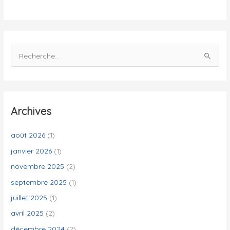
é
s
R
e
c
h
e
Archives
r
c
août 2026
(1)
h
janvier 2026
(1)
e
novembre 2025
(2)
r
septembre 2025
(1)
juillet 2025
(1)
:
avril 2025
(2)
décembre 2024
(2)