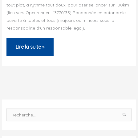
tout plat, à rythme tout doux, pour oser se lancer sur 100km
(lien vers Openrunner : 13770135) Randonnée en autonomie
ouverte à toutes et tous (majeurs ou mineurs sous la
responsabilité d’un responsable légal),
100
Lire la suite »
km
tout
plat
R
e
c
h