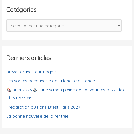
e
Catégories
r
c
C
h
a
e
t
r
é
g
Derniers articles
:
o
Brevet gravel tourmagne
r
i
Les sorties découverte de la longue distance
e
BRM 2026
: une saison pleine de nouveautés à l’Audax
s
Club Parisien
Préparation du Paris-Brest-Paris 2027
La bonne nouvelle de la rentrée !