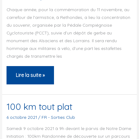
Chaque année, pour la commémoration du 11 novembre, au
carrefour de l’armistice, à Rethondes, a lieu la concentration
du souvenir, organisée par la Pédale Compiégnoise
Cyclotouriste (PCCT), suivie d’un dépôt de gerbe au
monument des Alsaciens et des Lorrains. Il sera rendu
hommage aux militaires à vélo, d’une part les estafettes
chargés de transmettre les
11
Lire la suite »
NOVEMBRE
=
RANDONNEE
100 km tout plat
DU
6 octobre 2021
/
FR - Sorties Club
SOUVENIR
Samedi 9 octobre 2021 à 9h devant le parvis de Notre Dame
Initiation : 100km Randonnée de découverte sur un parcours