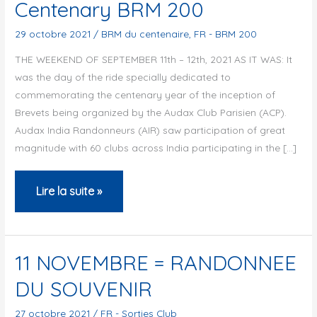
Centenary BRM 200
29 octobre 2021
/
BRM du centenaire
,
FR - BRM 200
THE WEEKEND OF SEPTEMBER 11th – 12th, 2021 AS IT WAS: It
was the day of the ride specially dedicated to
commemorating the centenary year of the inception of
Brevets being organized by the Audax Club Parisien (ACP).
Audax India Randonneurs (AIR) saw participation of great
magnitude with 60 clubs across India participating in the […]
Centenary
Lire la suite »
BRM
200
11 NOVEMBRE = RANDONNEE
DU SOUVENIR
27 octobre 2021
/
FR - Sorties Club