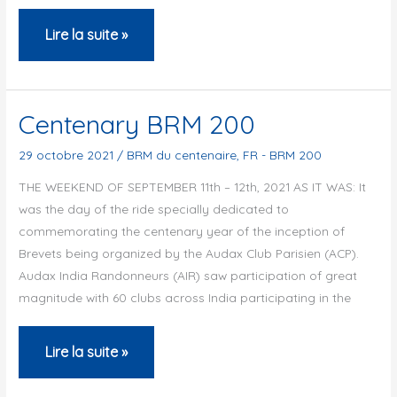
BRM
Lire la suite »
200
nanas
Centenary BRM 200
29 octobre 2021
/
BRM du centenaire
,
FR - BRM 200
THE WEEKEND OF SEPTEMBER 11th – 12th, 2021 AS IT WAS: It
was the day of the ride specially dedicated to
commemorating the centenary year of the inception of
Brevets being organized by the Audax Club Parisien (ACP).
Audax India Randonneurs (AIR) saw participation of great
magnitude with 60 clubs across India participating in the
Centenary
Lire la suite »
BRM