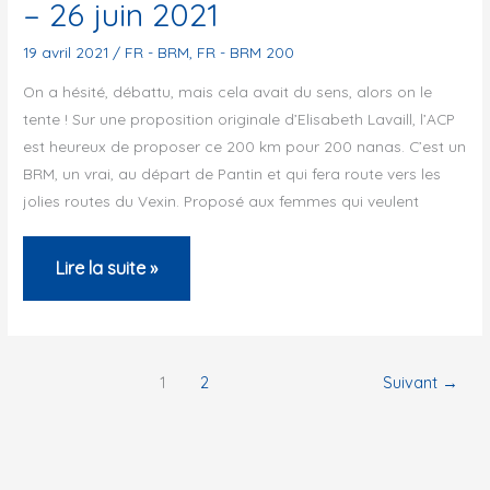
– 26 juin 2021
!
19 avril 2021
/
FR - BRM
,
FR - BRM 200
On a hésité, débattu, mais cela avait du sens, alors on le
tente ! Sur une proposition originale d’Elisabeth Lavaill, l’ACP
est heureux de proposer ce 200 km pour 200 nanas. C’est un
BRM, un vrai, au départ de Pantin et qui fera route vers les
jolies routes du Vexin. Proposé aux femmes qui veulent
200
Lire la suite »
nanas
sur
200
1
2
Suivant
→
kilomètres
–
26
juin