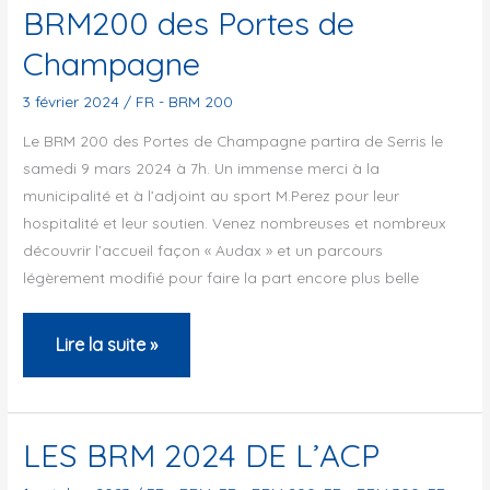
2025
BRM200 des Portes de
DE
Champagne
L’ACP
3 février 2024
/
FR - BRM 200
Le BRM 200 des Portes de Champagne partira de Serris le
samedi 9 mars 2024 à 7h. Un immense merci à la
municipalité et à l’adjoint au sport M.Perez pour leur
hospitalité et leur soutien. Venez nombreuses et nombreux
découvrir l’accueil façon « Audax » et un parcours
légèrement modifié pour faire la part encore plus belle
BRM200
Lire la suite »
des
Portes
de
LES BRM 2024 DE L’ACP
Champagne