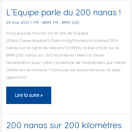
:
L’Equipe parle du 200 nanas !
BRM
23 mai 2021
/
FR - BRM
,
FR - BRM 200
200
Vous pouvez trouver sur le site de l’Equipe
du
(https://www.lequipe.fr/Velo-mag/Stories/Actualites/200-
centenaire
nanas-sur-la-ligne-de-depart/1254339) ce bel article sur le
BRM 200 nanas sur 200 kilomètres ! Merci à Olivier
Haralambon pour cette couverture de l’évènement qui mérite
d’être mis en lumière ! Continuez les entrainements, la date
approche !
L’Equipe
Lire la suite »
parle
du
200
200 nanas sur 200 kilomètres
nanas