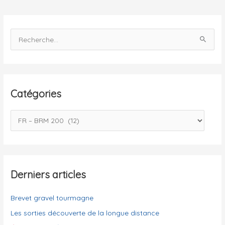
2021
R
e
c
h
e
Catégories
r
c
C
h
a
e
t
r
é
g
Derniers articles
:
o
Brevet gravel tourmagne
r
i
Les sorties découverte de la longue distance
e