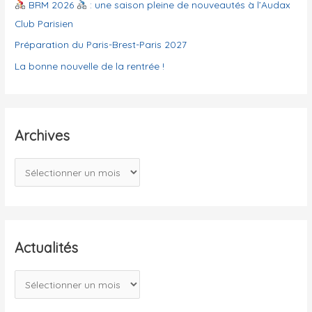
BRM 2026
: une saison pleine de nouveautés à l’Audax
s
Club Parisien
Préparation du Paris-Brest-Paris 2027
La bonne nouvelle de la rentrée !
Archives
A
r
c
h
i
Actualités
v
A
e
c
s