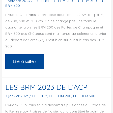
1 octobre 2023
/
FR - BRM
,
FR - BRM 200
,
FR - BRM 300
,
FR -
BRM 600
L’Audax Club Parisien propose pour l’année 2024 cinq BRM,
de 200, 300 et 600 km. On ne change pas une formule
gagnante, alors les BRM 200 des Portes de Champagne et
BRM 300 des Châteaux sont maintenus au calendrier, à priori
au départ de Serris (77). C’est bien sûr aussi le cas des BRM
200
LES
Lire la suite »
BRM
2024
DE
LES BRM 2023 DE L’ACP
L’ACP
4 janvier 2023
/
FR - BRM
,
FR - BRM 200
,
FR - BRM 300
L’Audax Club Parisien n’a désormais plus accès au Stade de
la Remise aux Fraises de Noisiel, qui a constitué le point de