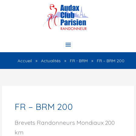
Aller
au
contenu
Menu
principal
Accueil
Actualités
FR - BRM
FR – BRM 200
FR – BRM 200
Brevets Randonneurs Mondiaux 200
km