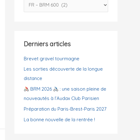
C
c
a
h
t
e
é
r
g
Derniers articles
o
:
r
Brevet gravel tourmagne
i
Les sorties découverte de la longue
e
distance
s
BRM 2026
: une saison pleine de
nouveautés à l’Audax Club Parisien
Préparation du Paris-Brest-Paris 2027
La bonne nouvelle de la rentrée !