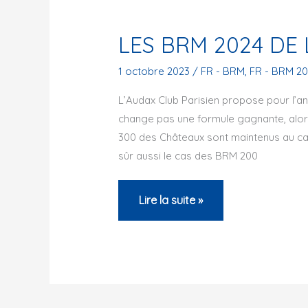
LES BRM 2024 DE 
1 octobre 2023
/
FR - BRM
,
FR - BRM 2
L’Audax Club Parisien propose pour l’a
change pas une formule gagnante, alo
300 des Châteaux sont maintenus au calen
sûr aussi le cas des BRM 200
LES
Lire la suite »
BRM
2024
DE
L’ACP