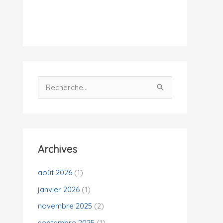
i
t
é
s
R
e
c
h
e
Archives
r
c
août 2026
(1)
h
janvier 2026
(1)
e
novembre 2025
(2)
r
septembre 2025
(1)