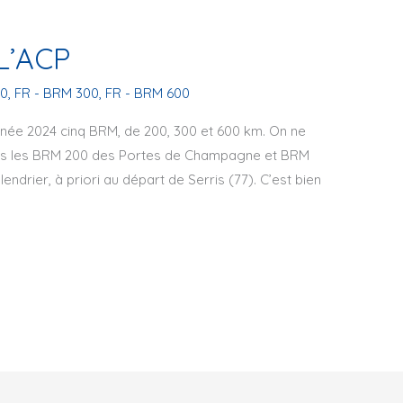
L’ACP
00
,
FR - BRM 300
,
FR - BRM 600
nnée 2024 cinq BRM, de 200, 300 et 600 km. On ne
rs les BRM 200 des Portes de Champagne et BRM
drier, à priori au départ de Serris (77). C’est bien