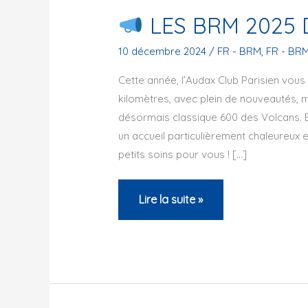
LES BRM 2025 
10 décembre 2024
/
FR - BRM
,
FR - BR
Cette année, l’Audax Club Parisien vou
kilomètres, avec plein de nouveautés, m
désormais classique 600 des Volcans. E
un accueil particulièrement chaleureux
petits soins pour vous ! […]
Lire la suite »
LES
BRM
2025
DE
L’ACP