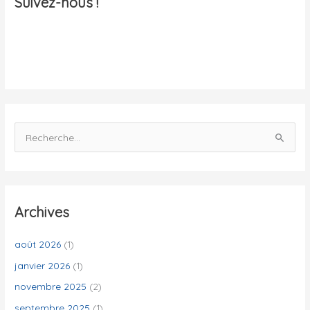
Suivez-nous !
l
i
t
é
s
R
e
c
h
e
Archives
r
c
août 2026
(1)
h
janvier 2026
(1)
e
novembre 2025
(2)
r
septembre 2025
(1)