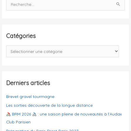
R
e
c
h
e
Catégories
r
c
C
h
a
e
t
r
é
g
Derniers articles
:
o
Brevet gravel tourmagne
r
i
Les sorties découverte de la longue distance
e
BRM 2026
: une saison pleine de nouveautés à l’Audax
s
Club Parisien
Préparation du Paris-Brest-Paris 2027