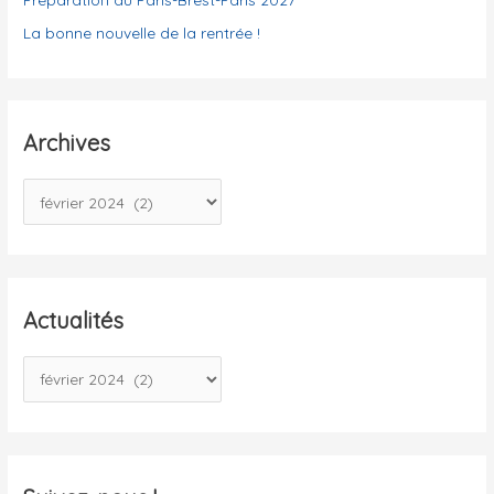
La bonne nouvelle de la rentrée !
Archives
A
r
c
h
i
Actualités
v
A
e
c
s
t
u
a