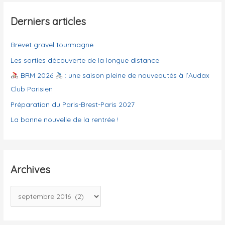
r
é
g
Derniers articles
:
o
Brevet gravel tourmagne
r
i
Les sorties découverte de la longue distance
e
BRM 2026
: une saison pleine de nouveautés à l’Audax
s
Club Parisien
Préparation du Paris-Brest-Paris 2027
La bonne nouvelle de la rentrée !
Archives
A
r
c