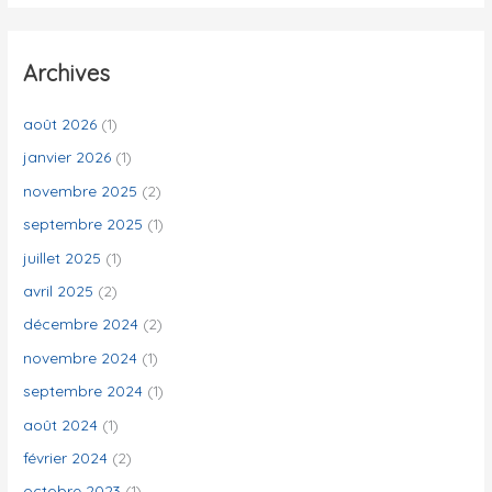
c
h
e
Archives
r
c
août 2026
(1)
h
janvier 2026
(1)
e
novembre 2025
(2)
r
septembre 2025
(1)
juillet 2025
(1)
:
avril 2025
(2)
décembre 2024
(2)
novembre 2024
(1)
septembre 2024
(1)
août 2024
(1)
février 2024
(2)
octobre 2023
(1)