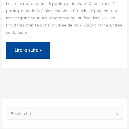
Les faits marquants : 18 participants, dont 10 féminines. 2
participants de l’AC Riez –Nicole et Franck -se joignent aux
manosquins pour une randonnée qui au final fera 204 km.
Froid très intense dans la vallée de Volx jusqu’à Mane. Entrée
sur la piste
Traces
Lire la suite »
Vélocio
2016
en
direction
de
Gigondas…
R
e
c