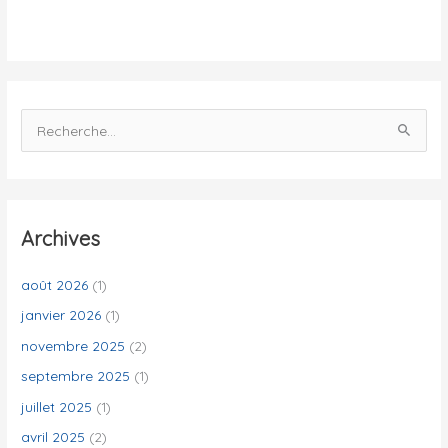
t
é
s
R
e
c
h
e
Archives
r
c
août 2026
(1)
h
janvier 2026
(1)
e
novembre 2025
(2)
r
septembre 2025
(1)
juillet 2025
(1)
:
avril 2025
(2)