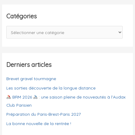
h
e
Catégories
r
c
C
h
a
e
t
r
é
g
Derniers articles
:
o
Brevet gravel tourmagne
r
i
Les sorties découverte de la longue distance
e
BRM 2026
: une saison pleine de nouveautés à l’Audax
s
Club Parisien
Préparation du Paris-Brest-Paris 2027
La bonne nouvelle de la rentrée !