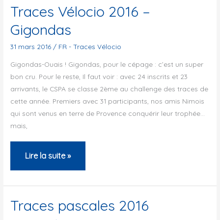
côtes
Traces Vélocio 2016 –
de
Gigondas
Bourgogne
31 mars 2016
/
FR - Traces Vélocio
Gigondas-Ouais ! Gigondas, pour le cépage : c’est un super
bon cru. Pour le reste, Il faut voir : avec 24 inscrits et 23
arrivants, le CSPA se classe 2ème au challenge des traces de
cette année. Premiers avec 31 participants, nos amis Nimois
qui sont venus en terre de Provence conquérir leur trophée…
mais,
Traces
Lire la suite »
Vélocio
2016
–
Traces pascales 2016
Gigondas