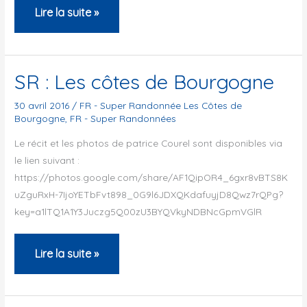
LA
Lire la suite »
SUPER
RANDONNÉE
DE
SR : Les côtes de Bourgogne
HAUTE-
30 avril 2016
/
FR - Super Randonnée Les Côtes de
PROVENCE
Bourgogne
,
FR - Super Randonnées
Le récit et les photos de patrice Courel sont disponibles via
le lien suivant :
https://photos.google.com/share/AF1QipOR4_6gxr8vBTS8K
uZguRxH-7IjoYETbFvt898_0G9l6JDXQKdafuyjD8Qwz7rQPg?
key=a1lTQ1A1Y3Juczg5Q00zU3BYQVkyNDBNcGpmVGlR
SR
Lire la suite »
:
Les