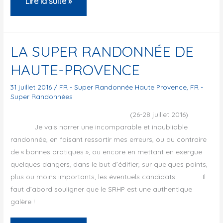
Super
Lire la suite »
2016
Randonnée
by
de
Serhiy
Haute
LA SUPER RANDONNÉE DE
Royko
Provence
HAUTE-PROVENCE
613km
&
31 juillet 2016
/
FR - Super Randonnée Haute Provence
,
FR -
Super Randonnées
11500hm
(26-28 juillet 2016)
Je vais narrer une incomparable et inoubliable
randonnée, en faisant ressortir mes erreurs, ou au contraire
de « bonnes pratiques », ou encore en mettant en exergue
quelques dangers, dans le but d’édifier, sur quelques points,
plus ou moins importants, les éventuels candidats. Il
faut d’abord souligner que le SRHP est une authentique
galère !