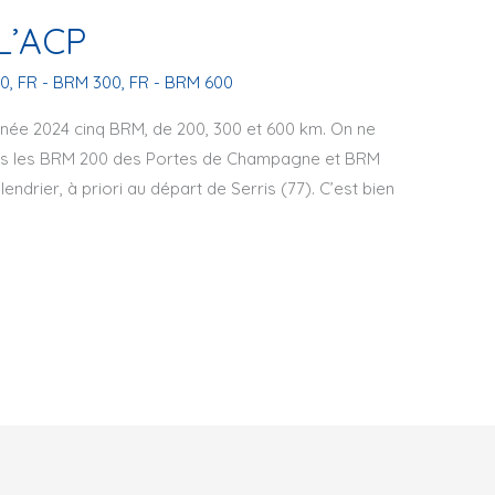
L’ACP
00
,
FR - BRM 300
,
FR - BRM 600
nnée 2024 cinq BRM, de 200, 300 et 600 km. On ne
rs les BRM 200 des Portes de Champagne et BRM
drier, à priori au départ de Serris (77). C’est bien