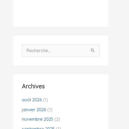
i
t
é
s
R
e
c
h
e
Archives
r
c
août 2026
(1)
h
janvier 2026
(1)
e
novembre 2025
(2)
r
septembre 2025
(1)