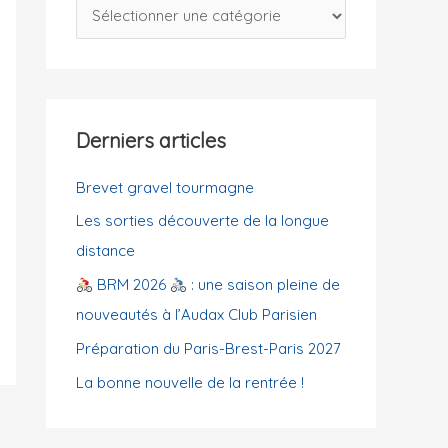
C
c
a
h
t
e
é
r
g
Derniers articles
o
:
r
Brevet gravel tourmagne
i
Les sorties découverte de la longue
e
distance
s
BRM 2026
: une saison pleine de
nouveautés à l’Audax Club Parisien
Préparation du Paris-Brest-Paris 2027
La bonne nouvelle de la rentrée !