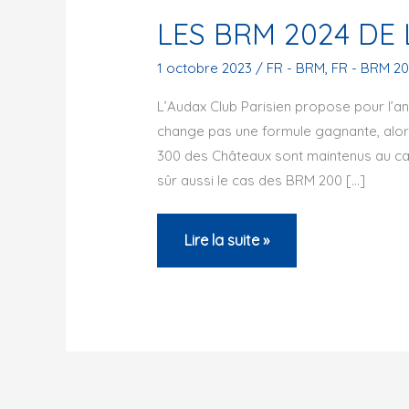
LES BRM 2024 DE 
1 octobre 2023
/
FR - BRM
,
FR - BRM 2
L’Audax Club Parisien propose pour l’a
change pas une formule gagnante, alo
300 des Châteaux sont maintenus au calen
sûr aussi le cas des BRM 200 […]
LES
Lire la suite »
BRM
2024
DE
L’ACP