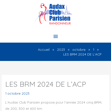
Aller
au
contenu
Menu
principal
Accueil
2023
octobre
1
LES BRM 2024 DE L’ACP
LES BRM 2024 DE L’ACP
1 octobre 2023
L’Audax Club Parisien propose pour l’année 2024 cinq BRM,
de 200, 300 et 600 km.