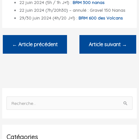
22 juin 2024 (5h / 1h J+1) :
BRM 300 nanas
22 juin 2024 (7h/20h30) – annulé : Gravel 150 Nanas
29/30 juin 2024 (4h/20 J+1) :
BRM 600 des Volcans
←
Article précédent
Article suivant
→
R
e
c
h
e
Catégories