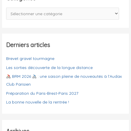
r
c
C
h
a
e
t
r
é
g
Derniers articles
:
o
Brevet gravel tourmagne
r
i
Les sorties découverte de la longue distance
e
BRM 2026
: une saison pleine de nouveautés à l’Audax
s
Club Parisien
Préparation du Paris-Brest-Paris 2027
La bonne nouvelle de la rentrée !