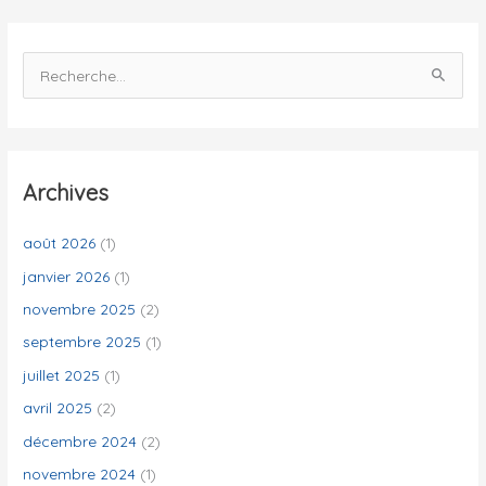
s
R
e
c
h
e
Archives
r
c
août 2026
(1)
h
janvier 2026
(1)
e
novembre 2025
(2)
r
septembre 2025
(1)
juillet 2025
(1)
:
avril 2025
(2)
décembre 2024
(2)
novembre 2024
(1)