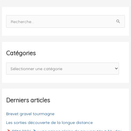
R
e
c
h
e
Catégories
r
c
C
h
a
e
t
r
é
g
Derniers articles
:
o
Brevet gravel tourmagne
r
i
Les sorties découverte de la longue distance
e