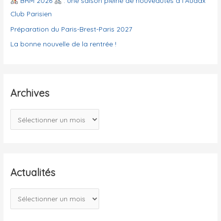
BRM 2026
: une saison pleine de nouveautés à l’Audax
s
Club Parisien
Préparation du Paris-Brest-Paris 2027
La bonne nouvelle de la rentrée !
Archives
A
r
c
h
i
Actualités
v
A
e
c
s