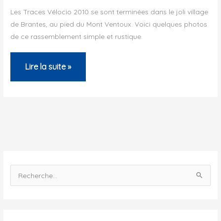
Les Traces Vélocio 2010 se sont terminées dans le joli village
en-
de Brantes, au pied du Mont Ventoux. Voici quelques photos
Provence
de ce rassemblement simple et rustique.
–
2010
Traces
Lire la suite »
Vélocio
2010
–
Brantes
R
e
c
h