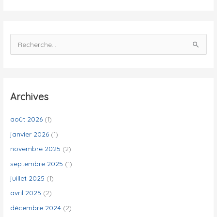
s
R
e
c
h
e
Archives
r
c
août 2026
(1)
h
janvier 2026
(1)
e
novembre 2025
(2)
r
septembre 2025
(1)
juillet 2025
(1)
:
avril 2025
(2)
décembre 2024
(2)