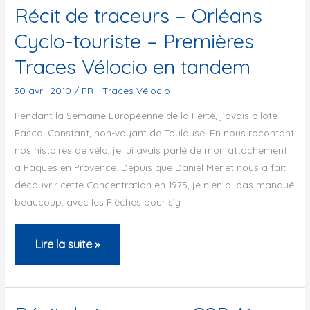
–
Récit de traceurs – Orléans
EP
Cyclo-touriste – Premières
Manosque
Traces Vélocio en tandem
Cyclotourisme
–
30 avril 2010
/
FR - Traces Vélocio
2010
Pendant la Semaine Européenne de la Ferté, j’avais piloté
Pascal Constant, non-voyant de Toulouse. En nous racontant
nos histoires de vélo, je lui avais parlé de mon attachement
à Pâques en Provence. Depuis que Daniel Merlet nous a fait
découvrir cette Concentration en 1975, je n’en ai pas manqué
beaucoup, avec les Flèches pour s’y
Récit
Lire la suite »
de
traceurs
–