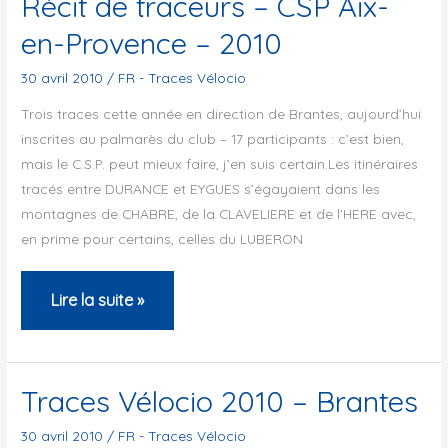
Récit de traceurs – CSP Aix-
Orléans
en-Provence – 2010
Cyclo-
touriste
30 avril 2010
/
FR - Traces Vélocio
–
Trois traces cette année en direction de Brantes, aujourd’hui
Premières
inscrites au palmarès du club – 17 participants : c’est bien,
mais le C.S.P. peut mieux faire, j’en suis certain.Les itinéraires
Traces
tracés entre DURANCE et EYGUES s’égayaient dans les
Vélocio
montagnes de CHABRE, de la CLAVELIERE et de l’HERE avec,
en
en prime pour certains, celles du LUBERON
tandem
Récit
Lire la suite »
de
traceurs
–
Traces Vélocio 2010 – Brantes
CSP
30 avril 2010
/
FR - Traces Vélocio
Aix-