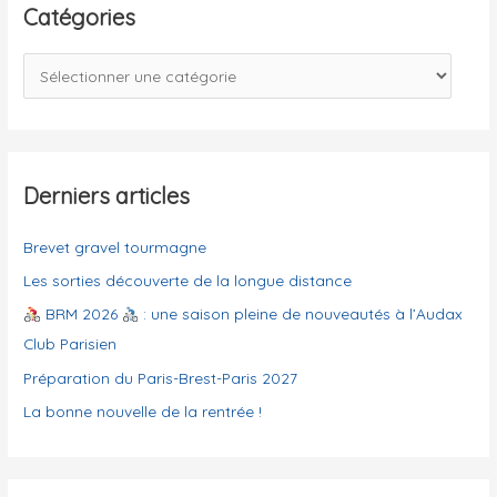
e
Catégories
r
c
C
h
a
e
t
r
é
g
Derniers articles
:
o
Brevet gravel tourmagne
r
i
Les sorties découverte de la longue distance
e
BRM 2026
: une saison pleine de nouveautés à l’Audax
s
Club Parisien
Préparation du Paris-Brest-Paris 2027
La bonne nouvelle de la rentrée !