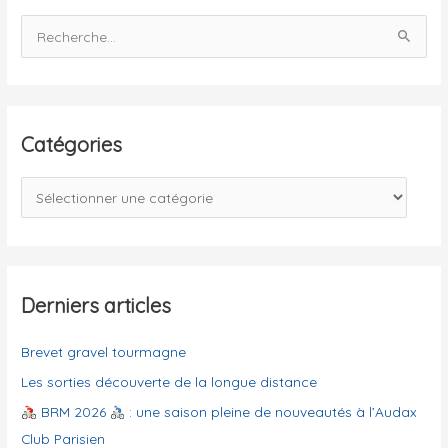
R
e
c
h
e
Catégories
r
c
C
h
a
e
t
r
é
g
Derniers articles
:
o
Brevet gravel tourmagne
r
i
Les sorties découverte de la longue distance
e
BRM 2026
: une saison pleine de nouveautés à l’Audax
s
Club Parisien