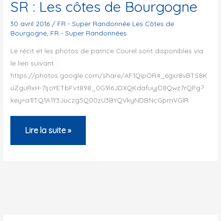
SR : Les côtes de Bourgogne
30 avril 2016
/
FR - Super Randonnée Les Côtes de
Bourgogne
,
FR - Super Randonnées
Le récit et les photos de patrice Courel sont disponibles via
le lien suivant :
https://photos.google.com/share/AF1QipOR4_6gxr8vBTS8K
uZguRxH-7IjoYETbFvt898_0G9l6JDXQKdafuyjD8Qwz7rQPg?
key=a1lTQ1A1Y3Juczg5Q00zU3BYQVkyNDBNcGpmVGlR
SR
Lire la suite »
:
Les
côtes
de
Bourgogne