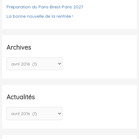
Préparation du Paris-Brest-Paris 2027
La bonne nouvelle de la rentrée !
Archives
A
r
c
h
i
Actualités
v
A
e
c
s
t
u