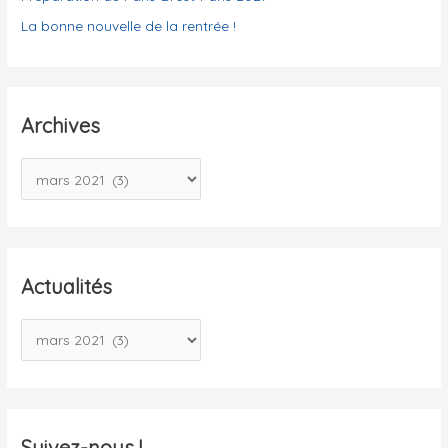
La bonne nouvelle de la rentrée !
Archives
A
r
c
h
i
Actualités
v
A
e
c
s
t
u
a
Suivez-nous !