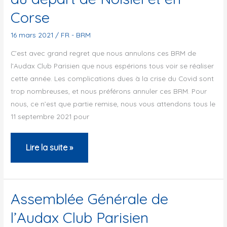
Corse
16 mars 2021
/
FR - BRM
C’est avec grand regret que nous annulons ces BRM de
l’Audax Club Parisien que nous espérions tous voir se réaliser
cette année. Les complications dues à la crise du Covid sont
trop nombreuses, et nous préférons annuler ces BRM. Pour
nous, ce n’est que partie remise, nous vous attendons tous le
11 septembre 2021 pour
Annulation
Lire la suite »
des
BRM
de
Assemblée Générale de
l’ACP
l’Audax Club Parisien
au