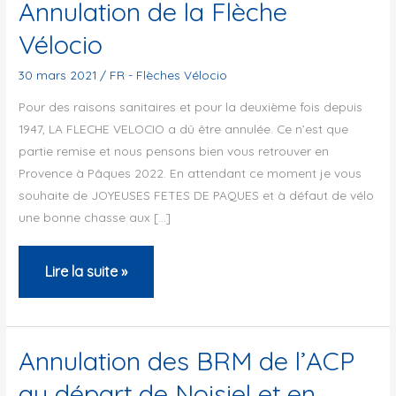
Annulation de la Flèche
Vélocio
30 mars 2021
/
FR - Flèches Vélocio
Pour des raisons sanitaires et pour la deuxième fois depuis
1947, LA FLECHE VELOCIO a dû être annulée. Ce n’est que
partie remise et nous pensons bien vous retrouver en
Provence à Pâques 2022. En attendant ce moment je vous
souhaite de JOYEUSES FETES DE PAQUES et à défaut de vélo
une bonne chasse aux […]
Annulation
Lire la suite »
de
la
Flèche
Annulation des BRM de l’ACP
Vélocio
au départ de Noisiel et en