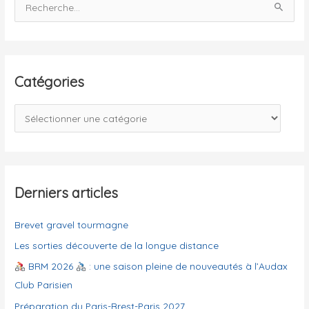
R
e
c
h
e
Catégories
r
c
C
h
a
e
t
r
é
g
Derniers articles
:
o
Brevet gravel tourmagne
r
i
Les sorties découverte de la longue distance
e
BRM 2026
: une saison pleine de nouveautés à l’Audax
s
Club Parisien
Préparation du Paris-Brest-Paris 2027