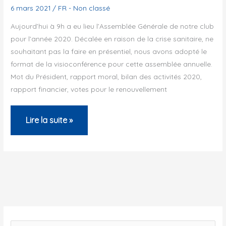
départ
6 mars 2021
/
FR - Non classé
de
Aujourd’hui à 9h a eu lieu l’Assemblée Générale de notre club
Noisiel
pour l’année 2020. Décalée en raison de la crise sanitaire, ne
souhaitant pas la faire en présentiel, nous avons adopté le
et
format de la visioconférence pour cette assemblée annuelle.
en
Mot du Président, rapport moral, bilan des activités 2020,
Corse
rapport financier, votes pour le renouvellement
Assemblée
Lire la suite »
Générale
de
l’Audax
Club
Parisien