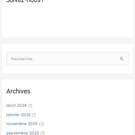
l
i
t
é
s
R
e
c
h
e
Archives
r
c
août 2026
(1)
h
janvier 2026
(1)
e
novembre 2025
(2)
r
septembre 2025
(1)