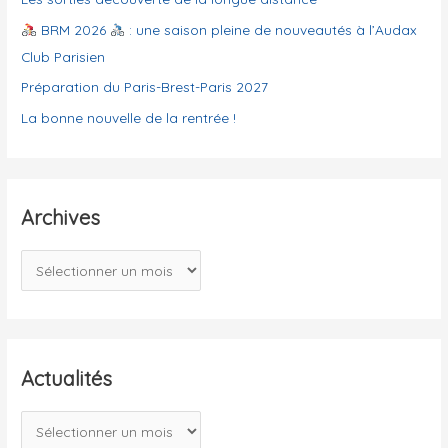
e
BRM 2026
: une saison pleine de nouveautés à l’Audax
s
Club Parisien
Préparation du Paris-Brest-Paris 2027
La bonne nouvelle de la rentrée !
Archives
A
r
c
h
i
Actualités
v
A
e