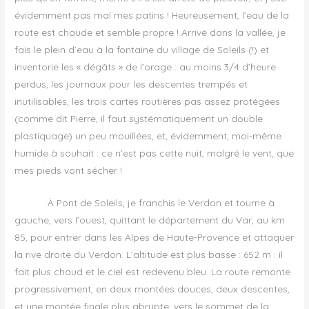
évidemment pas mal mes patins ! Heureusement, l’eau de la
route est chaude et semble propre ! Arrivé dans la vallée, je
fais le plein d’eau à la fontaine du village de Soleils (!) et
inventorie les « dégâts » de l’orage : au moins 3/4 d’heure
perdus, les journaux pour les descentes trempés et
inutilisables, les trois cartes routières pas assez protégées
(comme dit Pierre, il faut systématiquement un double
plastiquage) un peu mouillées, et, évidemment, moi-même
humide à souhait : ce n’est pas cette nuit, malgré le vent, que
mes pieds vont sécher !
À Pont de Soleils, je franchis le Verdon et tourne à
gauche, vers l’ouest, quittant le département du Var, au km
85, pour entrer dans les Alpes de Haute-Provence et attaquer
la rive droite du Verdon. L’altitude est plus basse : 652 m : il
fait plus chaud et le ciel est redevenu bleu. La route remonte
progressivement, en deux montées douces, deux descentes,
et une montée finale plus abrupte, vers le sommet de la