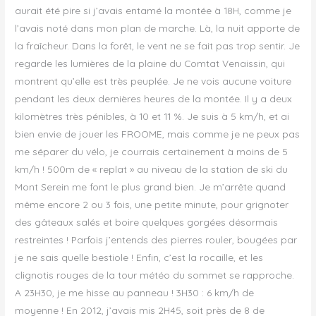
aurait été pire si j’avais entamé la montée à 18H, comme je
l’avais noté dans mon plan de marche. Là, la nuit apporte de
la fraîcheur. Dans la forêt, le vent ne se fait pas trop sentir. Je
regarde les lumières de la plaine du Comtat Venaissin, qui
montrent qu’elle est très peuplée. Je ne vois aucune voiture
pendant les deux dernières heures de la montée. Il y a deux
kilomètres très pénibles, à 10 et 11 %. Je suis à 5 km/h, et ai
bien envie de jouer les FROOME, mais comme je ne peux pas
me séparer du vélo, je courrais certainement à moins de 5
km/h ! 500m de « replat » au niveau de la station de ski du
Mont Serein me font le plus grand bien. Je m’arrête quand
même encore 2 ou 3 fois, une petite minute, pour grignoter
des gâteaux salés et boire quelques gorgées désormais
restreintes ! Parfois j’entends des pierres rouler, bougées par
je ne sais quelle bestiole ! Enfin, c’est la rocaille, et les
clignotis rouges de la tour météo du sommet se rapproche.
A 23H30, je me hisse au panneau ! 3H30 : 6 km/h de
moyenne ! En 2012, j’avais mis 2H45, soit près de 8 de