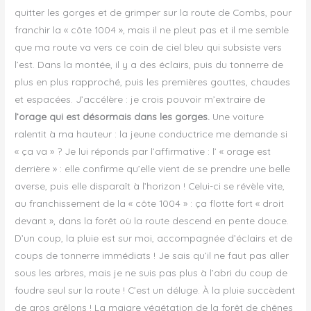
quitter les gorges et de grimper sur la route de Combs, pour
franchir la « côte 1004 », mais il ne pleut pas et il me semble
que ma route va vers ce coin de ciel bleu qui subsiste vers
l’est. Dans la montée, il y a des éclairs, puis du tonnerre de
plus en plus rapproché, puis les premières gouttes, chaudes
et espacées. J’accélère : je crois pouvoir m’extraire de
l’orage qui est désormais dans les gorges.
Une voiture
ralentit à ma hauteur : la jeune conductrice me demande si
« ça va » ? Je lui réponds par l’affirmative : l’ « orage est
derrière » : elle confirme qu’elle vient de se prendre une belle
averse, puis elle disparaît à l’horizon ! Celui-ci se révèle vite,
au franchissement de la « côte 1004 » : ça flotte fort « droit
devant », dans la forêt où la route descend en pente douce.
D’un coup, la pluie est sur moi, accompagnée d’éclairs et de
coups de tonnerre immédiats ! Je sais qu’il ne faut pas aller
sous les arbres, mais je ne suis pas plus à l’abri du coup de
foudre seul sur la route ! C’est un déluge. À la pluie succèdent
de gros grêlons ! La maigre végétation de la forêt de chênes