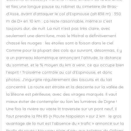
et fais une longue pause au robinet du cimetière de Bras-
d’Asse, avant d’attaquer le col d’Espinouse (alt.838 m) : 350
m de D+ en 10 km : ça reste raisonnable, même si c’est
toujours dur, de nuit. La nuit n’est pas très claire, avec
seulement une demi-lune, mais le Mistral a définitivement
chassé les nuages : les étoiles sont à foison dans le ciel.
Comme pour la plupart des cols qui suivront, désormais, il y
a un panneau kilométrique annonçant l’altitude, la distance
du sommet, et le % moyen du km à venir, ce qui occupe bien
l’esprit ! Troisième contrôle au col d’Espinouse, et donc
photos. J’ingurgite régulièrement des biscuits et du lait
concentré. La route est étroite et la descente sur la vallée de
la Bléone est périlleuse, avec des virages marqués. Il vaut
mieux éviter de contempler au loin les lumières de Digne !
Une fois la rivière au vaste lit traversée sur un pont neuf, il
faut prendre la RN 85 (« Route Napoléon » sur 2 km : le gros
avantage de la nuit est l’absence du « trafic » annoncé sur la
feuille de route ! Nouveau plein d’eau aux toilettes de Grillons.