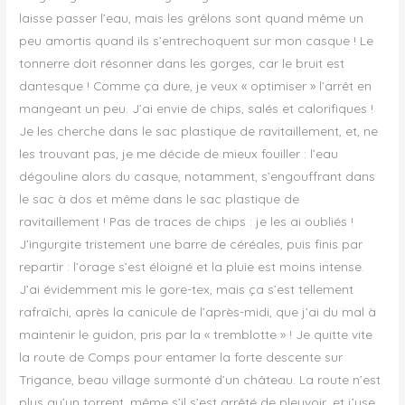
laisse passer l’eau, mais les grêlons sont quand même un
peu amortis quand ils s’entrechoquent sur mon casque ! Le
tonnerre doit résonner dans les gorges, car le bruit est
dantesque ! Comme ça dure, je veux « optimiser » l’arrêt en
mangeant un peu. J’ai envie de chips, salés et calorifiques !
Je les cherche dans le sac plastique de ravitaillement, et, ne
les trouvant pas, je me décide de mieux fouiller : l’eau
dégouline alors du casque, notamment, s’engouffrant dans
le sac à dos et même dans le sac plastique de
ravitaillement ! Pas de traces de chips : je les ai oubliés !
J’ingurgite tristement une barre de céréales, puis finis par
repartir : l’orage s’est éloigné et la pluie est moins intense.
J’ai évidemment mis le gore-tex, mais ça s’est tellement
rafraîchi, après la canicule de l’après-midi, que j’ai du mal à
maintenir le guidon, pris par la « tremblotte » ! Je quitte vite
la route de Comps pour entamer la forte descente sur
Trigance, beau village surmonté d’un château. La route n’est
plus qu’un torrent, même s’il s’est arrêté de pleuvoir, et j’use