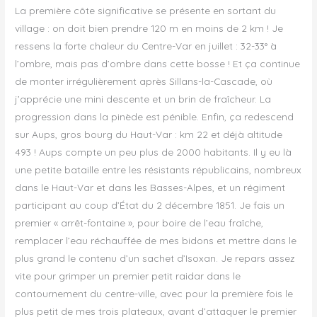
La première côte significative se présente en sortant du
village : on doit bien prendre 120 m en moins de 2 km ! Je
ressens la forte chaleur du Centre-Var en juillet : 32-33° à
l’ombre, mais pas d’ombre dans cette bosse ! Et ça continue
de monter irrégulièrement après Sillans-la-Cascade, où
j’apprécie une mini descente et un brin de fraîcheur. La
progression dans la pinède est pénible. Enfin, ça redescend
sur Aups, gros bourg du Haut-Var : km 22 et déjà altitude
493 ! Aups compte un peu plus de 2000 habitants. Il y eu là
une petite bataille entre les résistants républicains, nombreux
dans le Haut-Var et dans les Basses-Alpes, et un régiment
participant au coup d’État du 2 décembre 1851. Je fais un
premier « arrêt-fontaine », pour boire de l’eau fraîche,
remplacer l’eau réchauffée de mes bidons et mettre dans le
plus grand le contenu d’un sachet d’Isoxan. Je repars assez
vite pour grimper un premier petit raidar dans le
contournement du centre-ville, avec pour la première fois le
plus petit de mes trois plateaux, avant d’attaquer le premier