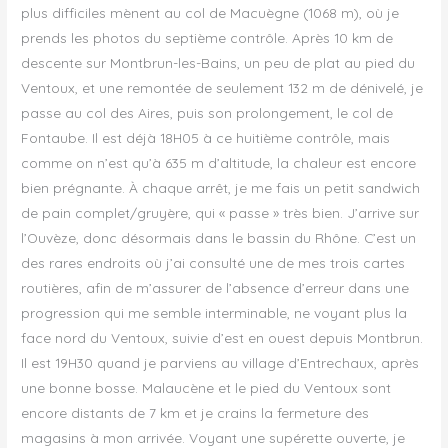
plus difficiles mènent au col de Macuègne (1068 m), où je
prends les photos du septième contrôle. Après 10 km de
descente sur Montbrun-les-Bains, un peu de plat au pied du
Ventoux, et une remontée de seulement 132 m de dénivelé, je
passe au col des Aires, puis son prolongement, le col de
Fontaube. Il est déjà 18H05 à ce huitième contrôle, mais
comme on n’est qu’à 635 m d’altitude, la chaleur est encore
bien prégnante. À chaque arrêt, je me fais un petit sandwich
de pain complet/gruyère, qui « passe » très bien. J’arrive sur
l’Ouvèze, donc désormais dans le bassin du Rhône. C’est un
des rares endroits où j’ai consulté une de mes trois cartes
routières, afin de m’assurer de l’absence d’erreur dans une
progression qui me semble interminable, ne voyant plus la
face nord du Ventoux, suivie d’est en ouest depuis Montbrun.
Il est 19H30 quand je parviens au village d’Entrechaux, après
une bonne bosse. Malaucène et le pied du Ventoux sont
encore distants de 7 km et je crains la fermeture des
magasins à mon arrivée. Voyant une supérette ouverte, je