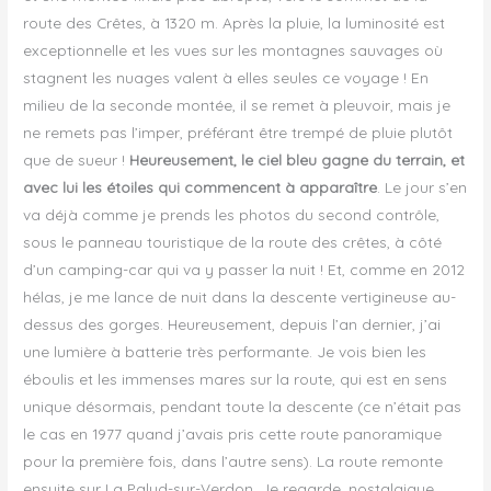
route des Crêtes, à 1320 m. Après la pluie, la luminosité est
exceptionnelle et les vues sur les montagnes sauvages où
stagnent les nuages valent à elles seules ce voyage ! En
milieu de la seconde montée, il se remet à pleuvoir, mais je
ne remets pas l’imper, préférant être trempé de pluie plutôt
que de sueur !
Heureusement, le ciel bleu gagne du terrain, et
avec lui les étoiles qui commencent à apparaître
. Le jour s’en
va déjà comme je prends les photos du second contrôle,
sous le panneau touristique de la route des crêtes, à côté
d’un camping-car qui va y passer la nuit ! Et, comme en 2012
hélas, je me lance de nuit dans la descente vertigineuse au-
dessus des gorges. Heureusement, depuis l’an dernier, j’ai
une lumière à batterie très performante. Je vois bien les
éboulis et les immenses mares sur la route, qui est en sens
unique désormais, pendant toute la descente (ce n’était pas
le cas en 1977 quand j’avais pris cette route panoramique
pour la première fois, dans l’autre sens). La route remonte
ensuite sur La Palud-sur-Verdon. Je regarde, nostalgique,