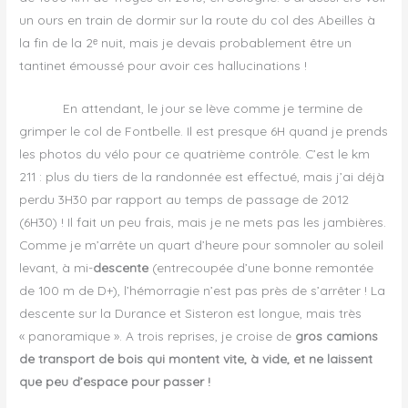
un ours en train de dormir sur la route du col des Abeilles à
la fin de la 2ᵉ nuit, mais je devais probablement être un
tantinet émoussé pour avoir ces hallucinations !
En attendant, le jour se lève comme je termine de
grimper le col de Fontbelle. Il est presque 6H quand je prends
les photos du vélo pour ce quatrième contrôle. C’est le km
211 : plus du tiers de la randonnée est effectué, mais j’ai déjà
perdu 3H30 par rapport au temps de passage de 2012
(6H30) ! Il fait un peu frais, mais je ne mets pas les jambières.
Comme je m’arrête un quart d’heure pour somnoler au soleil
levant, à mi-
descente
(entrecoupée d’une bonne remontée
de 100 m de D+), l’hémorragie n’est pas près de s’arrêter ! La
descente sur la Durance et Sisteron est longue, mais très
« panoramique ». A trois reprises, je croise de
gros camions
de transport de bois qui montent vite, à vide, et ne laissent
que peu d’espace pour passer !