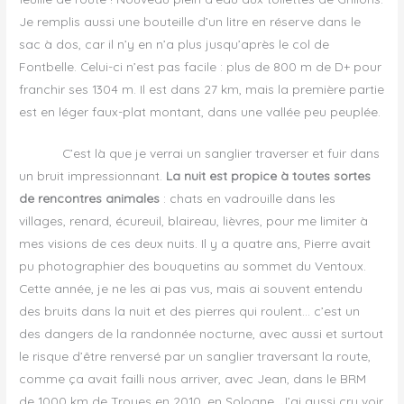
Je remplis aussi une bouteille d’un litre en réserve dans le
sac à dos, car il n’y en n’a plus jusqu’après le col de
Fontbelle. Celui-ci n’est pas facile : plus de 800 m de D+ pour
franchir ses 1304 m. Il est dans 27 km, mais la première partie
est en léger faux-plat montant, dans une vallée peu peuplée.
C’est là que je verrai un sanglier traverser et fuir dans
un bruit impressionnant.
La nuit est propice à toutes sortes
de rencontres animales
: chats en vadrouille dans les
villages, renard, écureuil, blaireau, lièvres, pour me limiter à
mes visions de ces deux nuits. Il y a quatre ans, Pierre avait
pu photographier des bouquetins au sommet du Ventoux.
Cette année, je ne les ai pas vus, mais ai souvent entendu
des bruits dans la nuit et des pierres qui roulent… c’est un
des dangers de la randonnée nocturne, avec aussi et surtout
le risque d’être renversé par un sanglier traversant la route,
comme ça avait failli nous arriver, avec Jean, dans le BRM
de 1000 km de Troyes en 2010, en Sologne. J’ai aussi cru voir