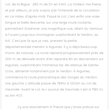
col, de la Bigue : 280 m de D+ en 6 km. La chaleur me freine,
et par ailleurs, je suis surpris par l’intensité de la circulation
en ce milieu d’après-midi. Passé le col, c’est enfin une vraie
longue et belle descente, sur une large route roulante,
permettant d’admirer une magnifique vue, allant du Ventoux
à l’ouest jusqu’aux montagnes surplombant le Verdon, au
N.E. C’est par là que je vais, prenant la petite
départementale menant à Aiguines. Il y a déjà beaucoup
moins de voitures. La route reprend progressivement près de
200 m de dénivelé avant d’en reperdre 80 en descendant sur
Aiguines, surplombant l’immense lac de retenue de Sainte-
Croix, alimenté notamment par le Verdon. À Aiguines,
commence la route panoramique des Gorges du Verdon,
rive gauche. L’altitude passe de 789m à 1202m au col de
Vaumale. Avant le col, la « source de Vaumale » est à 1180 m,
au km 47,5.
J’y suis exactement à l’heure que j’avais prévue sur