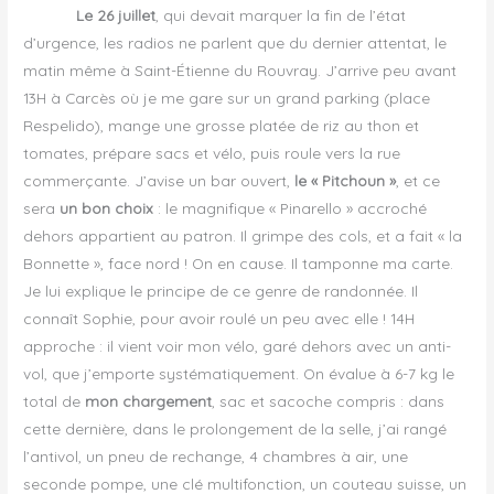
Le 26 juillet
, qui devait marquer la fin de l’état
d’urgence, les radios ne parlent que du dernier attentat, le
matin même à Saint-Étienne du Rouvray. J’arrive peu avant
13H à Carcès où je me gare sur un grand parking (place
Respelido), mange une grosse platée de riz au thon et
tomates, prépare sacs et vélo, puis roule vers la rue
commerçante. J’avise un bar ouvert,
le « Pitchoun »
, et ce
sera
un bon choix
: le magnifique « Pinarello » accroché
dehors appartient au patron. Il grimpe des cols, et a fait « la
Bonnette », face nord ! On en cause. Il tamponne ma carte.
Je lui explique le principe de ce genre de randonnée. Il
connaît Sophie, pour avoir roulé un peu avec elle ! 14H
approche : il vient voir mon vélo, garé dehors avec un anti-
vol, que j’emporte systématiquement. On évalue à 6-7 kg le
total de
mon chargement
, sac et sacoche compris : dans
cette dernière, dans le prolongement de la selle, j’ai rangé
l’antivol, un pneu de rechange, 4 chambres à air, une
seconde pompe, une clé multifonction, un couteau suisse, un