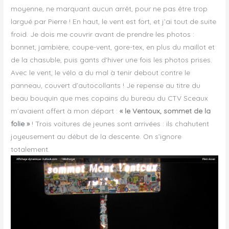
moyenne, ne marquant aucun arrêt, pour ne pas être trop
largué par Pierre ! En haut, le vent est fort, et j’ai tout de suite
froid. Je dois me couvrir avant de prendre les photos :
bonnet, jambière, coupe-vent, gore-tex, en plus du maillot et
de la chasuble, puis gants d’hiver une fois les photos prises.
Avec le vent, le vélo a du mal à tenir debout contre le
panneau, couvert d’autocollants ! Je repense au titre du
beau bouquin que mes copains du bureau du CTV Sceaux
m’avaient offert à mon départ :
« le Ventoux, sommet de la
folie »
! Trois voitures de jeunes sont arrivées : ils chahutent
joyeusement au début de la descente. On s’ignore
totalement.