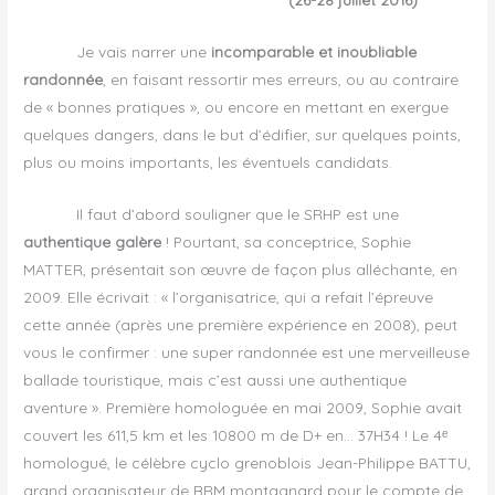
Je vais narrer une
incomparable et inoubliable
randonnée
, en faisant ressortir mes erreurs, ou au contraire
de « bonnes pratiques », ou encore en mettant en exergue
quelques dangers, dans le but d’édifier, sur quelques points,
plus ou moins importants, les éventuels candidats.
Il faut d’abord souligner que le SRHP est une
authentique galère
! Pourtant, sa conceptrice, Sophie
MATTER, présentait son œuvre de façon plus alléchante, en
2009. Elle écrivait : « l’organisatrice, qui a refait l’épreuve
cette année (après une première expérience en 2008), peut
vous le confirmer : une super randonnée est une merveilleuse
ballade touristique, mais c’est aussi une authentique
aventure ». Première homologuée en mai 2009, Sophie avait
couvert les 611,5 km et les 10800 m de D+ en… 37H34 ! Le 4ᵉ
homologué, le célèbre cyclo grenoblois Jean-Philippe BATTU,
grand organisateur de BRM montagnard pour le compte de