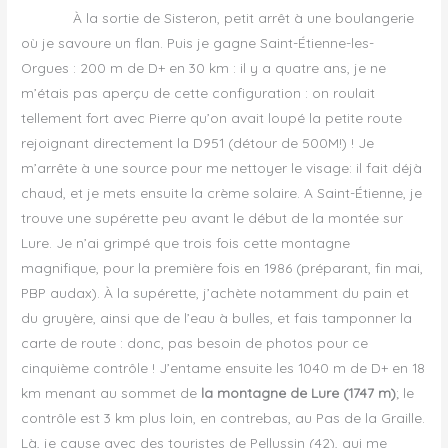
À la sortie de Sisteron, petit arrêt à une boulangerie
où je savoure un flan. Puis je gagne Saint-Étienne-les-
Orgues : 200 m de D+ en 30 km : il y a quatre ans, je ne
m’étais pas aperçu de cette configuration : on roulait
tellement fort avec Pierre qu’on avait loupé la petite route
rejoignant directement la D951 (détour de 500M!) ! Je
m’arrête à une source pour me nettoyer le visage: il fait déjà
chaud, et je mets ensuite la crème solaire. A Saint-Étienne, je
trouve une supérette peu avant le début de la montée sur
Lure. Je n’ai grimpé que trois fois cette montagne
magnifique, pour la première fois en 1986 (préparant, fin mai,
PBP audax). À la supérette, j’achète notamment du pain et
du gruyère, ainsi que de l’eau à bulles, et fais tamponner la
carte de route : donc, pas besoin de photos pour ce
cinquième contrôle ! J’entame ensuite les 1040 m de D+ en 18
km menant au sommet de
la montagne de Lure (1747 m)
; le
contrôle est 3 km plus loin, en contrebas, au Pas de la Graille.
Là, je cause avec des touristes de Pellussin (42), qui me