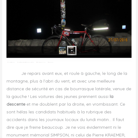
Je repars avant eux, et roule à gauche, le long de la
montagne, plus à l’abri du vent, et avec une meilleure
distance de sécurité en cas de bourrasque latérale, venue de
la gauche ! Les voitures des jeunes prennent aussi
la
descente
et me doublent par la droite, en vrombissant. Ce
sont hélas les candidats habituels à la rubrique des
accidents dans les journaux locaux du lundi matin… Il faut
dire que je freine beaucoup. Je ne vois évidemment ni le
monument mémorial SIMPSON, ni celui de Pierre KRAEMER,