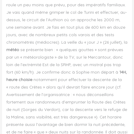
roule un peu moins que prévu, pour des impératifs familiaux.
Je vais quand même grimper le col de Turini et effectuer, au-
dessus, le circuit de l’Authion où on approche les 2000 m,
une semaine avant. Je fais en tout plus de 600 km en douze
jours, avec de nombreux petits cols varois et des tests
chronométrés (médiocres). La veille du « jour J » (26 juillet), la
météo
se présente bien : « quelques gouttes » sont prévues
par un « météorologiste » de la TV, sur le Mercantour, donc
loin de l’extrémité Est de la SRHP, avec un mistral pas trop
fort (60 km/h). Je confirme donc à Sophie mon départ à
14H,
heure choisie
notamment pour effectuer la descente de la
« route des Crêtes » alors qu’il devrait faire encore jour (cf.
Avertissement de l’organisatrice : « nous déconseillons
fortement aux randonneurs d’emprunter la Route des Crêtes
de nuit (Gorges du Verdon), car la descente vers le refuge de
la Maline, sans visibilité, est très dangereuse »). Cet horaire
présente aussi l’avantage de bien dormir la nuit précédente,
et de ne faire « que » deux nuits sur la randonnée. Il doit aussi