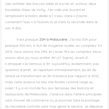
vais acheter des biscuits salés et sucrés et, surtout, deux
bouteilles d’eau de Vichy. J’en vide une, buvant et
remplissant le bidon dédié à l’ « eau claire » (l’autre
contenant l’eau « à l’Isoxan »!) et mets la seconde dans le
sac à dos.
Il est presque
20H à Malaucène
. J’ai mis 30H pour
presque 400 km, à 16,4 de moyenne roulée, au compteur. En
2012, nous avions mis 24H, et j’avais 19,6 au compteur. Nous
avions alors pu nous arrêter 9H (cf. Supra), avant d’
« attaquer » le Ventoux à 3H. Aujourd’hui, évidemment, pas
question d’arrêt : en repartant immédiatement, les 6H de
retard se transforment en 3H d’avance par rapport à 2012,
mais cette avance va très vite fondre comme neige au
soleil ! Il y a un monde fou aux terrasses des bistrots et
restaurants de Malaucène. J’avance dans l’artère principale
sans trouver de commerce où je pourrais faire le pointage
du neuvième contrôle sans trop gêner le service. Je dépasse