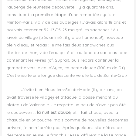
l’auberge de jeunesse découverte il y a quarante ans,
constituant la première étape d’une remontée cycliste
Menton-Paris, via 7 de ces auberges ! J’avais alors 18 ans et
pouvais emmener 52-43/15-23 malgré les sacoches ! Au
lavoir du village (très animé : il y a du flamenco!), nouveau
plein d’eau, et repas : je me fais deux sandwiches aux
rillettes de thon, vide l’eau qui était au fond du sac plastique
contenant les vivres (cf. Supra!), puis repars continuer la
grimpette vers le col d’Ayen, en pente douce (100 m de D+).
C’est ensuite une longue descente vers le lac de Sainte-Croix.
J’évite bien Moustiers-Sainte-Marie (il y a 4 ans, on
avait traversé le village) et attaque la bosse menant au
plateau de Valensole. Je regrette un peu de n’avoir pas ôté
le coupe-vent :
la nuit est douce,
et il fait chaud, avec la
chasuble en 3ᵉ couche, mais comme de nouvelles descentes
arrivent, je ne m’arrête pas. Après quelques kilomètres de
descente sinueuse, je franchis l’Asse, affluent de la Durance,