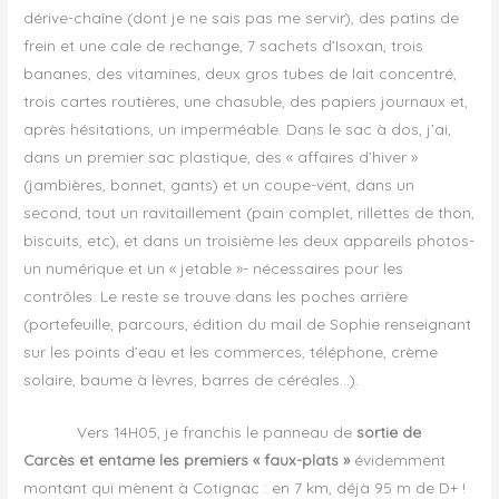
dérive-chaîne (dont je ne sais pas me servir), des patins de
frein et une cale de rechange, 7 sachets d’Isoxan, trois
bananes, des vitamines, deux gros tubes de lait concentré,
trois cartes routières, une chasuble, des papiers journaux et,
après hésitations, un imperméable. Dans le sac à dos, j’ai,
dans un premier sac plastique, des « affaires d’hiver »
(jambières, bonnet, gants) et un coupe-vent, dans un
second, tout un ravitaillement (pain complet, rillettes de thon,
biscuits, etc), et dans un troisième les deux appareils photos-
un numérique et un « jetable »- nécessaires pour les
contrôles. Le reste se trouve dans les poches arrière
(portefeuille, parcours, édition du mail de Sophie renseignant
sur les points d’eau et les commerces, téléphone, crème
solaire, baume à lèvres, barres de céréales…).
Vers 14H05, je franchis le panneau de
sortie de
Carcès et entame les premiers « faux-plats »
évidemment
montant qui mènent à Cotignac : en 7 km, déjà 95 m de D+ !