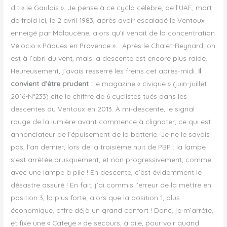
dit « le Gaulois ». Je pense à ce cyclo célèbre, de l’UAF, mort
de froid ici, le 2 avril 1983, après avoir escaladé le Ventoux
enneigé par Malaucène, alors qu’il venait de la concentration
Vélocio « Pâques en Provence »… Après le Chalet-Reynard, on
est à l’abri du vent, mais la descente est encore plus raide.
Heureusement, j’avais resserré les freins cet après-midi.
Il
convient d’être prudent
: le magazine « civique » (juin-juillet
2016-N°233) cite le chiffre de 6 cyclistes tués dans les
descentes du Ventoux en 2013. À mi-descente, le signal
rouge de la lumière avant commence à clignoter, ce qui est
annonciateur de l’épuisement de la batterie. Je ne le savais
pas, l’an dernier, lors de la troisième nuit de PBP : la lampe
s’est arrêtée brusquement, et non progressivement, comme
avec une lampe à pile ! En descente, c’est évidemment le
désastre assuré ! En fait, j’ai commis l’erreur de la mettre en
position 3, la plus forte, alors que la position 1, plus
économique, offre déjà un grand confort ! Donc, je m’arrête,
et fixe une « Cateye » de secours, à pile, pour voir quand