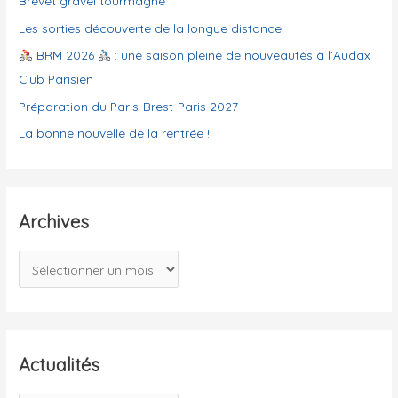
Brevet gravel tourmagne
r
i
Les sorties découverte de la longue distance
e
BRM 2026
: une saison pleine de nouveautés à l’Audax
s
Club Parisien
Préparation du Paris-Brest-Paris 2027
La bonne nouvelle de la rentrée !
Archives
A
r
c
h
i
Actualités
v