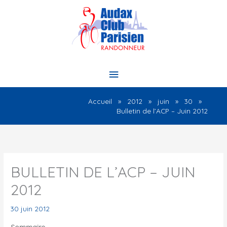
Aller
au
contenu
Menu
principal
Accueil
2012
juin
30
Bulletin de l’ACP – Juin 2012
BULLETIN DE L’ACP – JUIN
2012
30 juin 2012
Sommaire