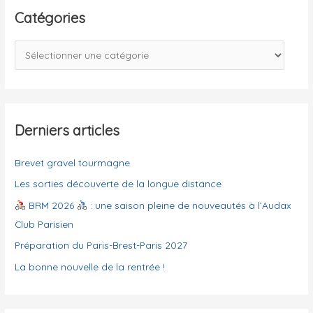
e
Catégories
r
c
C
h
a
e
t
r
é
g
Derniers articles
:
o
Brevet gravel tourmagne
r
i
Les sorties découverte de la longue distance
e
BRM 2026
: une saison pleine de nouveautés à l’Audax
s
Club Parisien
Préparation du Paris-Brest-Paris 2027
La bonne nouvelle de la rentrée !