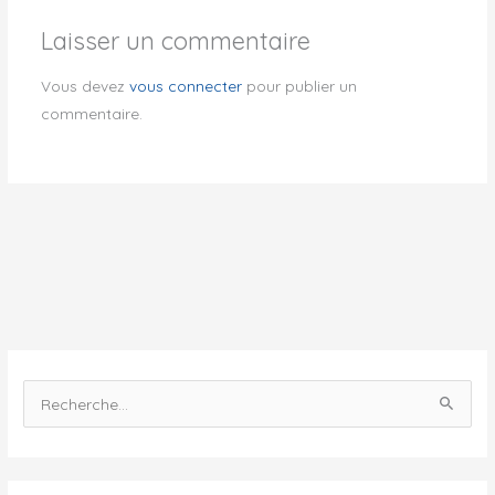
Laisser un commentaire
Vous devez
vous connecter
pour publier un
commentaire.
R
e
c
h