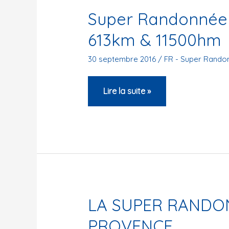
Super Randonnée
613km & 11500hm
30 septembre 2016
/
FR - Super Rando
Super
Lire la suite »
Randonnée
de
Haute
Provence
613km
&
11500hm
LA SUPER RANDO
PROVENCE