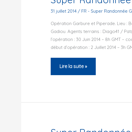
en
met
31 juillet 2014
/
FR - Super Randonnée G
19
Opération Garbure et Piperade. Lieu : B
september
Gadiou. Agents terrains : Diago41 / P
2014
l’opération : 30 Juin 2014 – 8h GMT – c
début d’opération : 2 Juillet 2014 – 3h G
Super
Lire la suite »
Randonnée
“Garbure
et
Piperade”