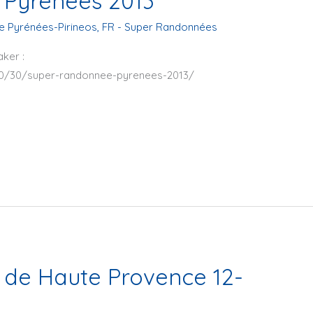
Pyrenees 2013
e Pyrénées-Pirineos
,
FR - Super Randonnées
aker :
10/30/super-randonnee-pyrenees-2013/
de Haute Provence 12-
3