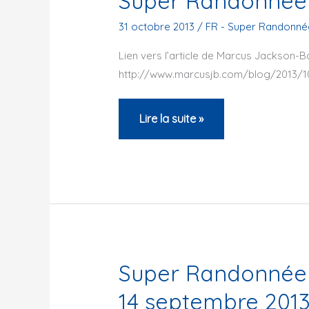
Super Randonnée 
31 octobre 2013
/
FR - Super Randonné
Lien vers l’article de Marcus Jackson-B
http://www.marcusjb.com/blog/2013/
Super
Lire la suite »
Randonnée
Pyrenees
2013
Super Randonnée 
14 septembre 201