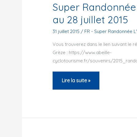
Super Randonnée 
au 28 juillet 2015
31 juillet 2015
/
FR - Super Randonnée L
Vous trouverez dans le lien suivant le 
Grèze : https://www.abeille-
cyclotourisme.fr/souvenirs/2015_ran
Super
Lire la suite »
Randonnée
de
l’Ours
Cathare
du
26