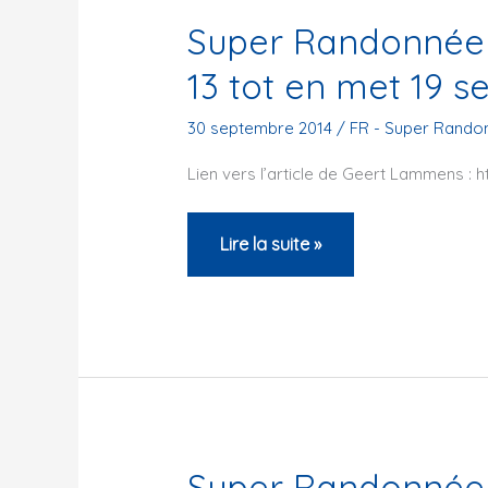
au
Super Randonnée 
28
13 tot en met 19 
juillet
2015
30 septembre 2014
/
FR - Super Rando
Lien vers l’article de Geert Lammens : 
Super
Lire la suite »
Randonnée
600
–
Haute
Provence
13
tot
Super Randonnée 