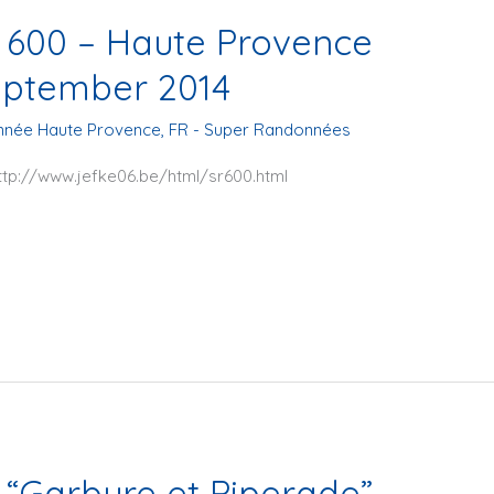
600 – Haute Provence
september 2014
nnée Haute Provence
,
FR - Super Randonnées
http://www.jefke06.be/html/sr600.html
“Garbure et Piperade”