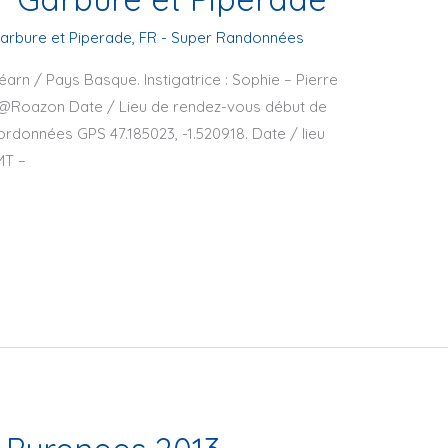
arbure et Piperade
,
FR - Super Randonnées
éarn / Pays Basque. Instigatrice : Sophie – Pierre
at@Roazon Date / Lieu de rendez-vous début de
oordonnées GPS 47.185023, -1.520918. Date / lieu
MT –