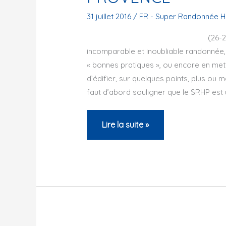
31 juillet 2016
/
FR - Super Randonnée H
(26-28 juillet 2016
incomparable et inoubliable randonnée, 
« bonnes pratiques », ou encore en met
d’édifier, sur quelques points, plus o
faut d’abord souligner que le SRHP est 
LA
Lire la suite »
SUPER
RANDONNÉE
DE
HAUTE-
PROVENCE