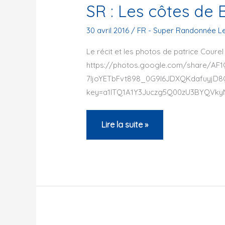
SR : Les côtes de
30 avril 2016
/
FR - Super Randonnée L
Le récit et les photos de patrice Courel s
https://photos.google.com/share/A
7IjoYETbFvt898_0G9l6JDXQKdafuyjD
key=a1lTQ1A1Y3Juczg5Q00zU3BYQVk
SR
Lire la suite »
:
Les
côtes
de
Bourgogne