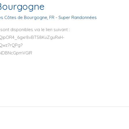
 Bourgogne
es Côtes de Bourgogne
,
FR - Super Randonnées
ont disponibles via le lien suivant :
F1QipOR4_6gxr8vBTS8KuZguRxH-
8Qwz7rQPg?
yNDBNcGpmVGlR