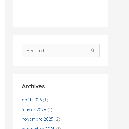
i
t
é
s
R
e
c
h
e
Archives
r
c
août 2026
(1)
h
janvier 2026
(1)
e
novembre 2025
(2)
r
septembre 2025
(1)