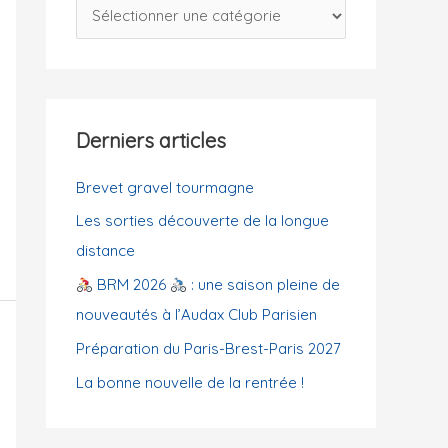
C
c
a
h
t
e
é
r
g
Derniers articles
o
:
r
Brevet gravel tourmagne
i
Les sorties découverte de la longue
e
distance
s
BRM 2026
: une saison pleine de
nouveautés à l’Audax Club Parisien
Préparation du Paris-Brest-Paris 2027
La bonne nouvelle de la rentrée !