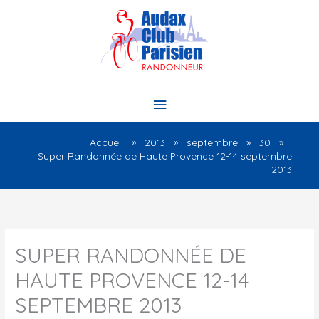
Aller
au
contenu
Menu
principal
Accueil
2013
septembre
30
Super Randonnée de Haute Provence 12-14 septembre
2013
SUPER RANDONNÉE DE
HAUTE PROVENCE 12-14
SEPTEMBRE 2013