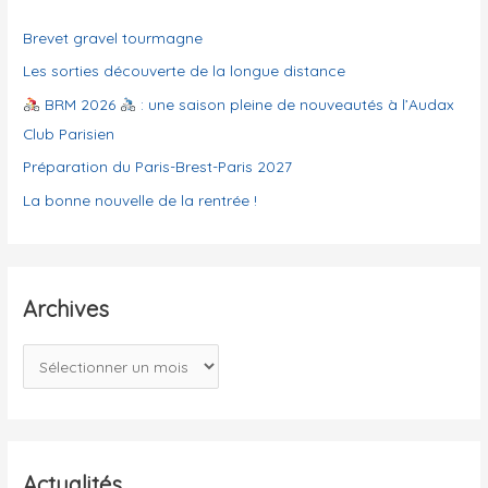
:
o
Brevet gravel tourmagne
r
i
Les sorties découverte de la longue distance
e
BRM 2026
: une saison pleine de nouveautés à l’Audax
s
Club Parisien
Préparation du Paris-Brest-Paris 2027
La bonne nouvelle de la rentrée !
Archives
A
r
c
h
i
Actualités