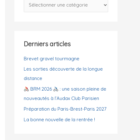
C
c
a
h
t
e
é
r
g
Derniers articles
o
:
r
Brevet gravel tourmagne
i
Les sorties découverte de la longue
e
distance
s
BRM 2026
: une saison pleine de
nouveautés à l’Audax Club Parisien
Préparation du Paris-Brest-Paris 2027
La bonne nouvelle de la rentrée !