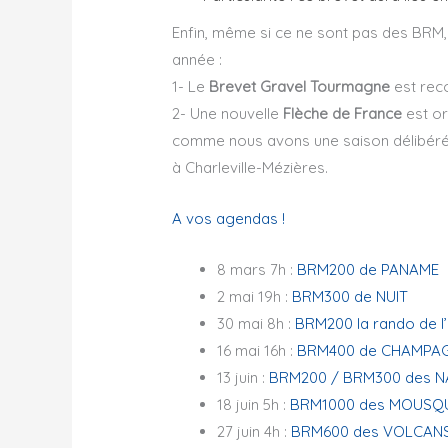
Enfin, même si ce ne sont pas des BRM
année :
1- Le
Brevet Gravel Tourmagne
est reco
2- Une nouvelle
Flèche de France
est or
comme nous avons une saison délibéréme
à Charleville-Mézières.
A vos agendas !
8 mars 7h :
BRM200 de PANAME
2 mai 19h :
BRM300 de NUIT
30 mai 8h :
BRM200 la rando de l’
16 mai 16h :
BRM400 de CHAMPA
13 juin :
BRM200 / BRM300 des 
18 juin 5h :
BRM1000 des MOUSQ
27 juin 4h :
BRM600 des VOLCAN