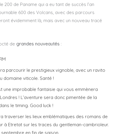
le 200 de Paname qui a eu tant de succès l’an
ontournable 600 des Volcans, avec des parcours
eront évidemment là, mais avec un nouveau tracé
octé de
grandes nouveautés
:
BRM
ra parcourir le prestigieux vignoble, avec un ravito
u domaine viticole. Santé !
est une improbable fantaisie qui vous emmènera
… Londres ! L’aventure sera donc pimentée de la
ans le timing. Good luck !
a traverser les lieux emblématiques des romans de
r à Etretat sur les traces du gentleman-cambrioleur.
en septembre en fin de saison.