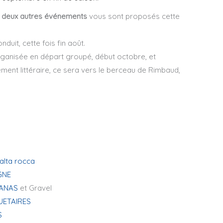
,
deux autres événements
vous sont proposés cette
nduit, cette fois fin août.
ganisée en départ groupé, début octobre, et
nt littéraire, ce sera vers le berceau de Rimbaud,
alta rocca
GNE
NANAS
et Gravel
UETAIRES
S