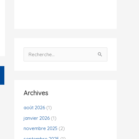
i
t
é
s
R
e
c
h
e
Archives
r
c
août 2026
(1)
h
janvier 2026
(1)
e
novembre 2025
(2)
r
septembre 2025
(1)