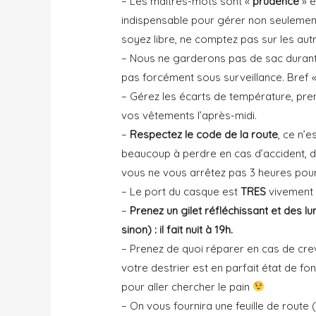
– Les maîtres-mots sont «
prudence
» e
indispensable pour gérer non seulement
soyez libre, ne comptez pas sur les autr
– Nous ne garderons pas de sac durant 
pas forcément sous surveillance. Bref «
– Gérez les écarts de température, pren
vos vêtements l’après-midi.
–
Respectez le code de la route
, ce n’e
beaucoup à perdre en cas d’accident,
vous ne vous arrêtez pas 3 heures pour
– Le port du casque est
TRES
vivement
–
Prenez un gilet réfléchissant et des lu
sinon) : il fait nuit à 19h.
– Prenez de quoi réparer en cas de crev
votre destrier est en parfait état de 
pour aller chercher le pain
– On vous fournira une feuille de route (