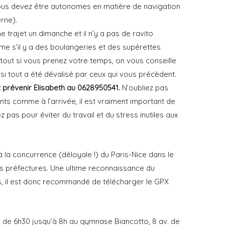
 vous devez être autonomes en matière de navigation
rne).
trajet un dimanche et il n’y a pas de ravito
e s’il y a des boulangeries et des supérettes
urtout si vous prenez votre temps, on vous conseille
si tout a été dévalisé par ceux qui vous précèdent.
z prévenir Elisabeth au 0628950541.
N’oubliez pas
ts comme à l’arrivée, il est vraiment important de
 pas pour éviter du travail et du stress inutiles aux
à la concurrence (déloyale !) du Paris-Nice dans le
les préfectures. Une ultime reconnaissance du
, il est donc recommandé de télécharger le GPX
r de 6h30 jusqu’à 8h au gymnase Biancotto, 8 av. de