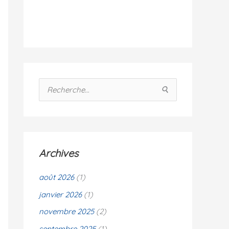
i
t
é
s
R
e
c
h
e
Archives
r
c
août 2026
(1)
h
janvier 2026
(1)
e
novembre 2025
(2)
r
septembre 2025
(1)