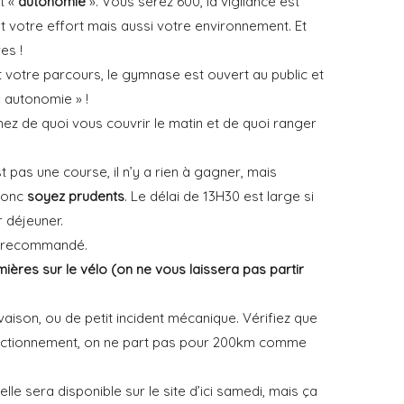
t «
autonomie
». Vous serez 600, la vigilance est
 votre effort mais aussi votre environnement. Et
es !
votre parcours, le gymnase est ouvert au public et
 autonomie » !
ez de quoi vous couvrir le matin et de quoi ranger
st pas une course, il n’y a rien à gagner, mais
 donc
soyez prudents
. Le délai de 13H30 est large si
 déjeuner.
 recommandé.
mières sur le vélo (on ne vous laissera pas partir
aison, ou de petit incident mécanique. Vérifiez que
fonctionnement, on ne part pas pour 200km comme
elle sera disponible sur le site d’ici samedi, mais ça