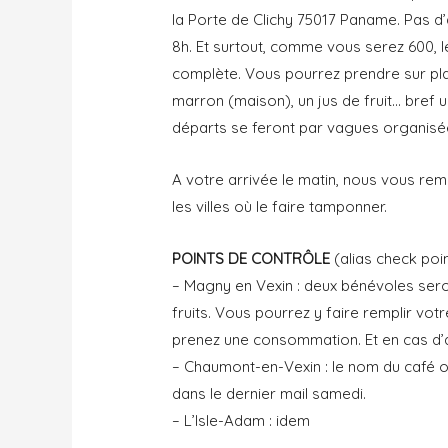
la Porte de Clichy 75017 Paname. Pas d’a
8h. Et surtout, comme vous serez 600, 
complète. Vous pourrez prendre sur pl
marron (maison), un jus de fruit… bref 
départs se feront par vagues organisée
A votre arrivée le matin, nous vous rem
les villes où le faire tamponner.
POINTS DE CONTRÔLE
(alias check poin
– Magny en Vexin : deux bénévoles sero
fruits. Vous pourrez y faire remplir votre
prenez une consommation. Et en cas d’aff
– Chaumont-en-Vexin : le nom du café 
dans le dernier mail samedi.
– L’Isle-Adam : idem