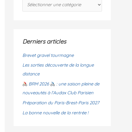
C
c
a
h
t
e
é
r
g
Derniers articles
o
:
r
Brevet gravel tourmagne
i
Les sorties découverte de la longue
e
distance
s
BRM 2026
: une saison pleine de
nouveautés à l’Audax Club Parisien
Préparation du Paris-Brest-Paris 2027
La bonne nouvelle de la rentrée !