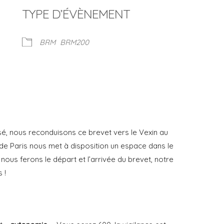
TYPE D’ÉVÈNEMENT
BRM
BRM200
Calendrier Google
iCalendar
sé, nous reconduisons ce brevet vers le Vexin au
e de Paris nous met à disposition un espace dans le
nous ferons le départ et l’arrivée du brevet, notre
 !