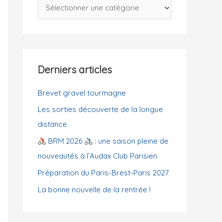
C
c
a
h
t
e
é
r
g
Derniers articles
o
:
r
Brevet gravel tourmagne
i
Les sorties découverte de la longue
e
distance
s
BRM 2026
: une saison pleine de
nouveautés à l’Audax Club Parisien
Préparation du Paris-Brest-Paris 2027
La bonne nouvelle de la rentrée !