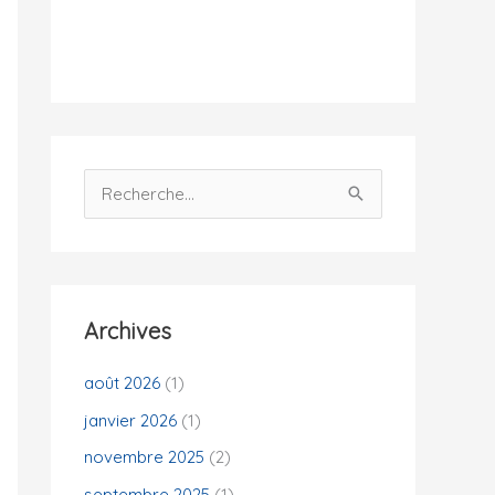
i
t
é
s
R
e
c
h
e
Archives
r
c
août 2026
(1)
h
janvier 2026
(1)
e
novembre 2025
(2)
r
septembre 2025
(1)