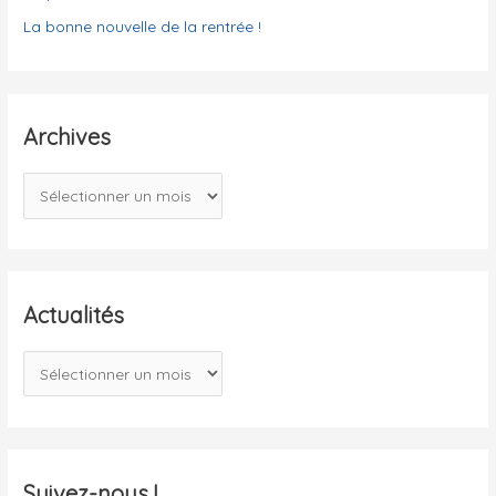
La bonne nouvelle de la rentrée !
Archives
A
r
c
h
i
Actualités
v
A
e
c
s
t
u
a
Suivez-nous !