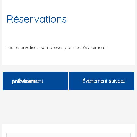
Réservations
Les réservations sont closes pour cet évènement.
←
Évènement suivant
Évènement précédent
→
R