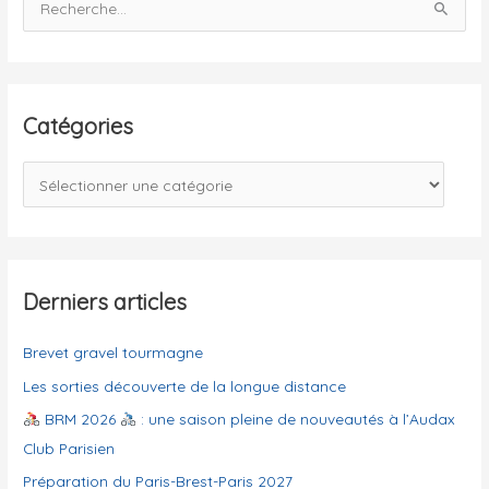
e
c
h
e
Catégories
r
c
C
h
a
e
t
r
é
g
Derniers articles
:
o
Brevet gravel tourmagne
r
i
Les sorties découverte de la longue distance
e
BRM 2026
: une saison pleine de nouveautés à l’Audax
s
Club Parisien
Préparation du Paris-Brest-Paris 2027