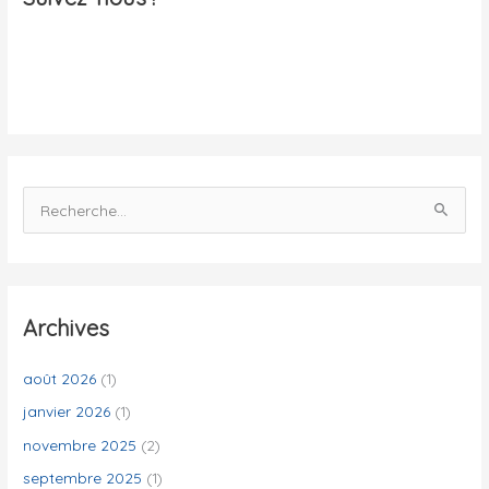
l
i
t
é
s
R
e
c
h
e
Archives
r
c
août 2026
(1)
h
janvier 2026
(1)
e
novembre 2025
(2)
r
septembre 2025
(1)