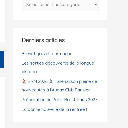
C
c
a
h
t
e
é
r
g
Derniers articles
o
:
r
Brevet gravel tourmagne
i
Les sorties découverte de la longue
e
distance
s
BRM 2026
: une saison pleine de
nouveautés à l’Audax Club Parisien
Préparation du Paris-Brest-Paris 2027
La bonne nouvelle de la rentrée !