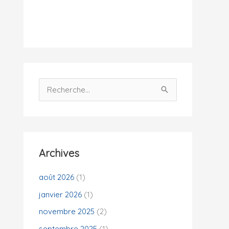
i
t
é
s
R
e
c
h
e
Archives
r
c
août 2026
(1)
h
janvier 2026
(1)
e
novembre 2025
(2)
r
septembre 2025
(1)