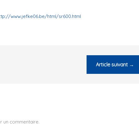
ttp://www.jefke06.be/html/sr600.html
Article suivant
→
er un commentaire.