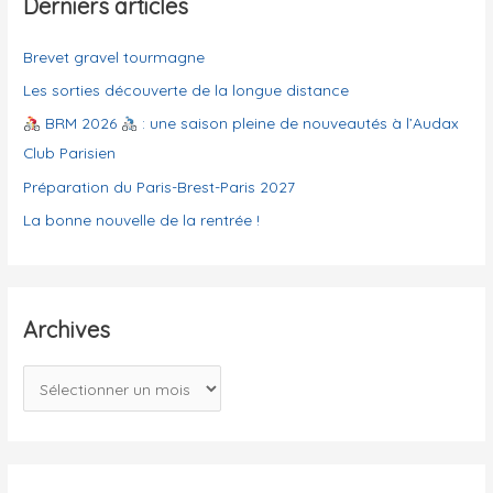
Derniers articles
:
o
Brevet gravel tourmagne
r
i
Les sorties découverte de la longue distance
e
BRM 2026
: une saison pleine de nouveautés à l’Audax
s
Club Parisien
Préparation du Paris-Brest-Paris 2027
La bonne nouvelle de la rentrée !
Archives
A
r
c
h