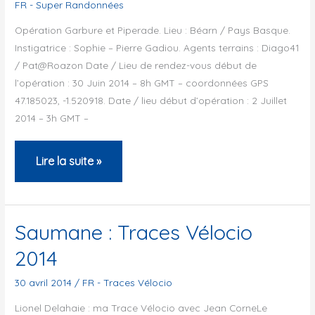
FR - Super Randonnées
tot
Opération Garbure et Piperade. Lieu : Béarn / Pays Basque.
en
Instigatrice : Sophie – Pierre Gadiou. Agents terrains : Diago41
met
/ Pat@Roazon Date / Lieu de rendez-vous début de
19
l’opération : 30 Juin 2014 – 8h GMT – coordonnées GPS
september
47.185023, -1.520918. Date / lieu début d’opération : 2 Juillet
2014
2014 – 3h GMT –
Super
Lire la suite »
Randonnée
“Garbure
et
Saumane : Traces Vélocio
Piperade”
2014
30 avril 2014
/
FR - Traces Vélocio
Lionel Delahaie : ma Trace Vélocio avec Jean CorneLe