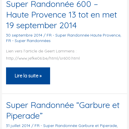
Super Randonnée 600 –
Haute Provence 13 tot en met
19 september 2014
30 septembre 2014
/
FR - Super Randonnée Haute Provence
,
FR - Super Randonnées
Lien vers l’article de Geert Lammens :
http://www.jefke06.be/html/sr600.html
Super
Lire la suite »
Randonnée
600
–
Super Randonnée “Garbure et
Haute
Piperade”
Provence
13
31 juillet 2014
/
FR - Super Randonnée Garbure et Piperade
,