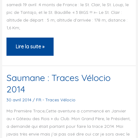
samedi 19 avril :4 monts de France : le St. Clair, le St. Loup, le
pic de Tantajo, et le St. Baudille. « 3 BIGS !!! »– Le St. Clair :
altitude de départ : 5 m; altitude d’arrivée : 178 m; distance :
1,6 Km;
Saumane
Lire la suite »
:
Traces
Vélocio
Saumane : Traces Vélocio
2014
2014
30 avril 2014
/
FR - Traces Vélocio
Ma Première Trace,Cette aventure a commencé en Janvier
au « Gâteau des Rois » du Club. Mon Grand Père, le Président,
a demandé qui était partant pour faire la trace 2O14. Moi
javais très envie mais j’ai pas osé dire oui car je sors avec le