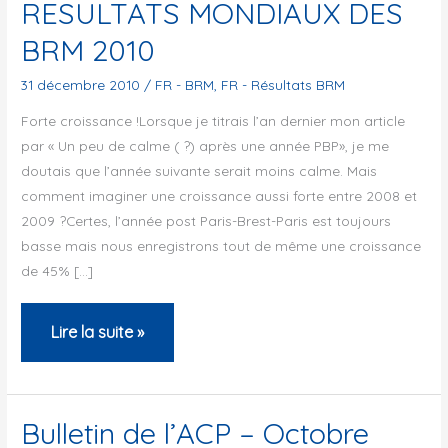
RESULTATS MONDIAUX DES
BRM 2010
31 décembre 2010
/
FR - BRM
,
FR - Résultats BRM
Forte croissance !Lorsque je titrais l’an dernier mon article
par « Un peu de calme ( ?) après une année PBP», je me
doutais que l’année suivante serait moins calme. Mais
comment imaginer une croissance aussi forte entre 2008 et
2009 ?Certes, l’année post Paris-Brest-Paris est toujours
basse mais nous enregistrons tout de même une croissance
de 45% […]
RESULTATS
Lire la suite »
MONDIAUX
DES
BRM
Bulletin de l’ACP – Octobre
2010