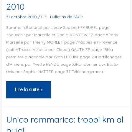
2010
31 octobre 2010
/
FR - Bulletins de l'ACP
SommaireÉditorial par Jean-Gualbert FABUREL page
4Souvenir par Marcelle et Daniel KONCEWIEZ page 5Paris-
Marseille par Thierry MORLET page 7Pâques en Provence
(suite)Traces Vélocio par Claudy GAUTHIER page 18Ma
première diagonale par Yvan LUCHINI page 28Hortillonages
d’Amiens par Yvette PENDU page 33Randonner aux Etats-
Unis par Sophie MATTER page 37 Téléchargement :
Bulletin
Lire la suite »
de
l’ACP
–
Unico rammarico: troppi km al
Octobre
buio!