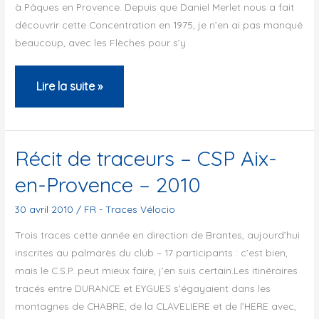
à Pâques en Provence. Depuis que Daniel Merlet nous a fait
découvrir cette Concentration en 1975, je n’en ai pas manqué
beaucoup, avec les Flèches pour s’y
Récit
Lire la suite »
de
traceurs
–
Récit de traceurs – CSP Aix-
Orléans
en-Provence – 2010
Cyclo-
touriste
30 avril 2010
/
FR - Traces Vélocio
–
Trois traces cette année en direction de Brantes, aujourd’hui
Premières
inscrites au palmarès du club – 17 participants : c’est bien,
mais le C.S.P. peut mieux faire, j’en suis certain.Les itinéraires
Traces
tracés entre DURANCE et EYGUES s’égayaient dans les
Vélocio
montagnes de CHABRE, de la CLAVELIERE et de l’HERE avec,
en