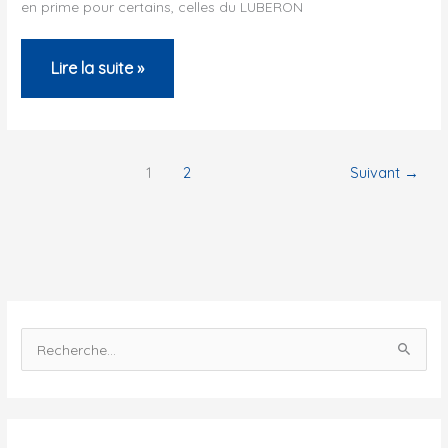
en prime pour certains, celles du LUBERON
tandem
Récit
Lire la suite »
de
traceurs
–
1
2
Suivant
→
CSP
Aix-
en-
Provence
–
2010
R
e
c
h