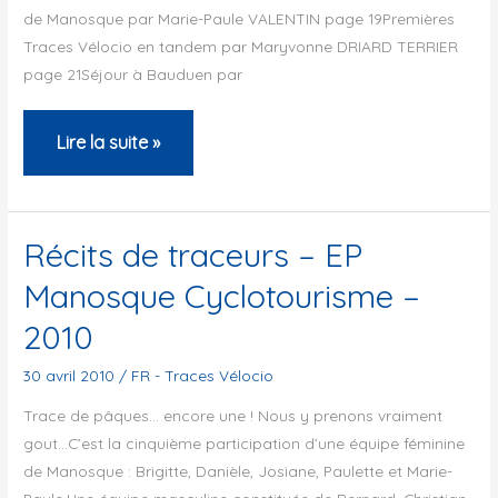
de Manosque par Marie-Paule VALENTIN page 19Premières
Traces Vélocio en tandem par Maryvonne DRIARD TERRIER
page 21Séjour à Bauduen par
Bulletin
Lire la suite »
de
l’ACP
–
Récits de traceurs – EP
Juin
Manosque Cyclotourisme –
2010
2010
30 avril 2010
/
FR - Traces Vélocio
Trace de pâques… encore une ! Nous y prenons vraiment
gout…C’est la cinquième participation d’une équipe féminine
de Manosque : Brigitte, Danièle, Josiane, Paulette et Marie-