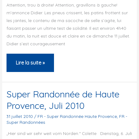
Attention, trou à droite! Attention, gravillons à gauche!
m’annonce Didier. Les pneus crissent, les patins frottent sur
les jantes, le contenu de ma sacoche de selle s’agite, lui
faisant passer un ultime test de solidité. Il est environ 4h40
du matin, la nuit est douce et claire en ce dimanche 11 juillet.
Didier s’est courageusement
Super
Lire la suite »
Randonnée
Haute
Provence
Super Randonnée de Haute
Provence, Juli 2010
31 juillet 2010
/
FR - Super Randonnée Haute Provence
,
FR -
Super Randonnées
„Hier sind wir sehr weit vom Norden.“ Colette Dienstag, 6. Juli