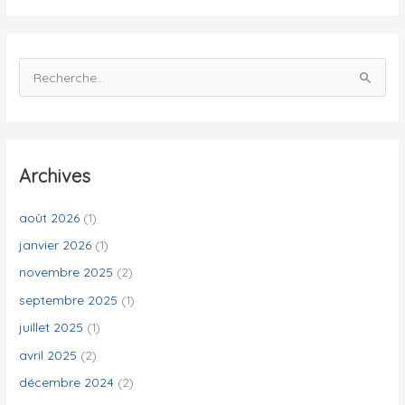
s
R
e
c
h
e
Archives
r
c
août 2026
(1)
h
janvier 2026
(1)
e
novembre 2025
(2)
r
septembre 2025
(1)
juillet 2025
(1)
:
avril 2025
(2)
décembre 2024
(2)