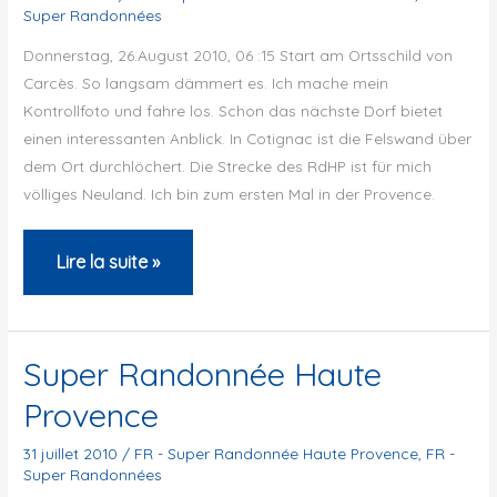
Super Randonnées
Donnerstag, 26.August 2010, 06 :15 Start am Ortsschild von
Carcès. So langsam dämmert es. Ich mache mein
Kontrollfoto und fahre los. Schon das nächste Dorf bietet
einen interessanten Anblick. In Cotignac ist die Felswand über
dem Ort durchlöchert. Die Strecke des RdHP ist für mich
völliges Neuland. Ich bin zum ersten Mal in der Provence.
La
Lire la suite »
Super
Randonnée
de
Super Randonnée Haute
Haute
Provence
Provence
31 juillet 2010
/
FR - Super Randonnée Haute Provence
,
FR -
Super Randonnées