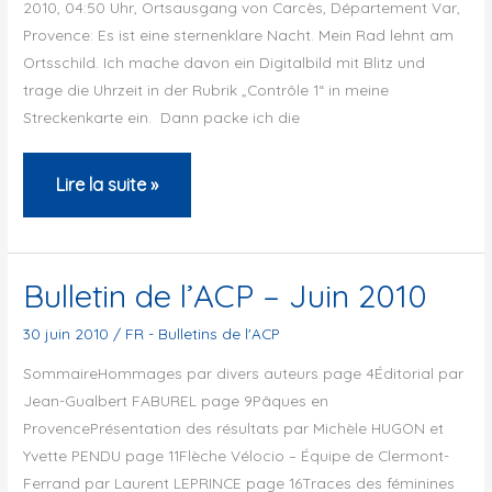
2010, 04:50 Uhr, Ortsausgang von Carcès, Département Var,
Provence: Es ist eine sternenklare Nacht. Mein Rad lehnt am
Ortsschild. Ich mache davon ein Digitalbild mit Blitz und
trage die Uhrzeit in der Rubrik „Contrôle 1“ in meine
Streckenkarte ein. Dann packe ich die
Super
Lire la suite »
Randonnée
de
Haute
Bulletin de l’ACP – Juin 2010
Provence,
30 juin 2010
/
FR - Bulletins de l'ACP
Juli
SommaireHommages par divers auteurs page 4Éditorial par
2010
Jean-Gualbert FABUREL page 9Pâques en
ProvencePrésentation des résultats par Michèle HUGON et
Yvette PENDU page 11Flèche Vélocio – Équipe de Clermont-
Ferrand par Laurent LEPRINCE page 16Traces des féminines