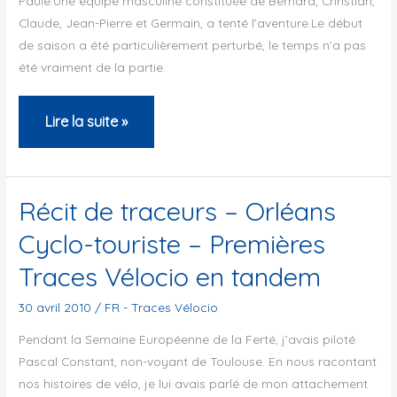
Paule.Une équipe masculine constituée de Bernard, Christian,
Claude, Jean-Pierre et Germain, a tenté l’aventure.Le début
de saison a été particulièrement perturbé, le temps n’a pas
été vraiment de la partie.
Récits
Lire la suite »
de
traceurs
–
Récit de traceurs – Orléans
EP
Cyclo-touriste – Premières
Manosque
Traces Vélocio en tandem
Cyclotourisme
–
30 avril 2010
/
FR - Traces Vélocio
2010
Pendant la Semaine Européenne de la Ferté, j’avais piloté
Pascal Constant, non-voyant de Toulouse. En nous racontant
nos histoires de vélo, je lui avais parlé de mon attachement