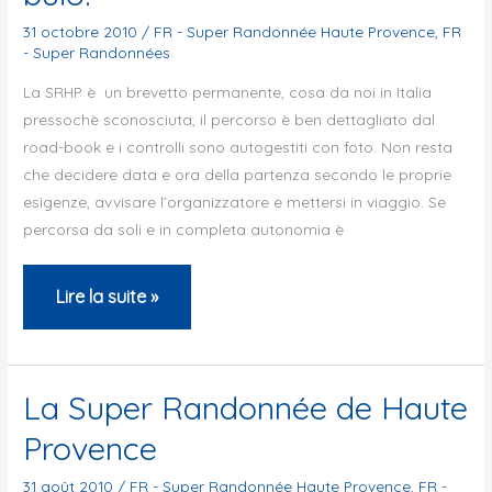
2010
31 octobre 2010
/
FR - Super Randonnée Haute Provence
,
FR
- Super Randonnées
La SRHP è un brevetto permanente, cosa da noi in Italia
pressochè sconosciuta, il percorso è ben dettagliato dal
road-book e i controlli sono autogestiti con foto. Non resta
che decidere data e ora della partenza secondo le proprie
esigenze, avvisare l’organizzatore e mettersi in viaggio. Se
percorsa da soli e in completa autonomia è
Unico
Lire la suite »
rammarico:
troppi
km
La Super Randonnée de Haute
al
Provence
buio!
31 août 2010
/
FR - Super Randonnée Haute Provence
,
FR -