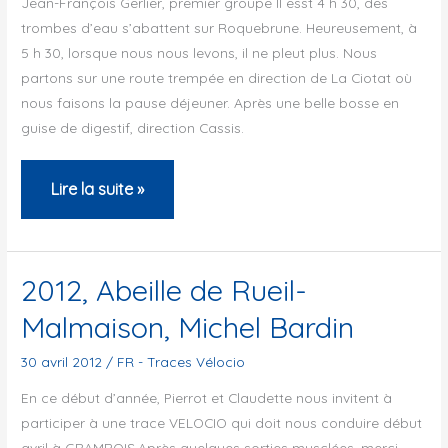
Jean-François Gerlier, premier groupe Il esst 4 h 30, des
Groupe
trombes d’eau s’abattent sur Roquebrune. Heureusement, à
Cyclo
5 h 30, lorsque nous nous levons, il ne pleut plus. Nous
Nimois
partons sur une route trempée en direction de La Ciotat où
nous faisons la pause déjeuner. Après une belle bosse en
guise de digestif, direction Cassis.
2012,
Lire la suite »
Vélo
Club
d’Annecy
2012, Abeille de Rueil-
Malmaison, Michel Bardin
30 avril 2012
/
FR - Traces Vélocio
En ce début d’année, Pierrot et Claudette nous invitent à
participer à une trace VELOCIO qui doit nous conduire début
avril à GRAMBOIS.Après quelques sorties musclées, merci