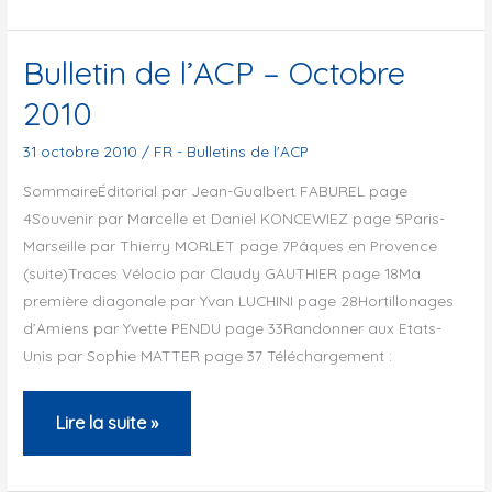
l’ACP
–
Bulletin de l’ACP – Octobre
Juin
2010
2011
31 octobre 2010
/
FR - Bulletins de l'ACP
SommaireÉditorial par Jean-Gualbert FABUREL page
4Souvenir par Marcelle et Daniel KONCEWIEZ page 5Paris-
Marseille par Thierry MORLET page 7Pâques en Provence
(suite)Traces Vélocio par Claudy GAUTHIER page 18Ma
première diagonale par Yvan LUCHINI page 28Hortillonages
d’Amiens par Yvette PENDU page 33Randonner aux Etats-
Unis par Sophie MATTER page 37 Téléchargement :
Bulletin
Lire la suite »
de
l’ACP