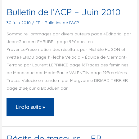
–
Bulletin de l’ACP – Juin 2010
Octobre
30 juin 2010
/
FR - Bulletins de l'ACP
2010
SommaireHommages par divers auteurs page 4Éditorial par
Jean-Gualbert FABUREL page 9Pâques en
ProvencePrésentation des résultats par Michèle HUGON et
Yvette PENDU page 11Flèche Vélocio – Équipe de Clermont-
Ferrand par Laurent LEPRINCE page 16Traces des féminines
de Manosque par Marie-Paule VALENTIN page 19Premières
Traces Vélocio en tandem par Maryvonne DRIARD TERRIER
page 21Séjour à Bauduen par
Bulletin
Lire la suite »
de
l’ACP
–
Récits de traceurs – EP