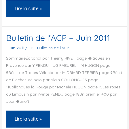
2012,
Lire la suite »
Suivez
les
Traces
Bulletin de l’ACP – Juin 2011
Vélocio,
1 juin 2011
/
FR - Bulletins de l'ACP
RC
SommaireÉditorial par Thierry RIVET page 4Pâques en
Anjou
Provence par Y PENDU – JG FABUREL – M HUGON page
5Récit de Traces Vélocio par M DRIARD TERRIER page 9Récit
de Flèches Vélocio par Alain COLLONGUES page
11Collongues la Rouge par Michèle HUGON page 15Les roses
du Limousin par Yvette PENDU page 18Un premier 400 par
Jean-Benoît
Bulletin
Lire la suite »
de