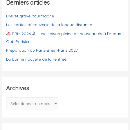
g
Derniers articles
:
o
Brevet gravel tourmagne
r
i
Les sorties découverte de la longue distance
e
BRM 2026
: une saison pleine de nouveautés à l’Audax
s
Club Parisien
Préparation du Paris-Brest-Paris 2027
La bonne nouvelle de la rentrée !
Archives
A
r
c
h