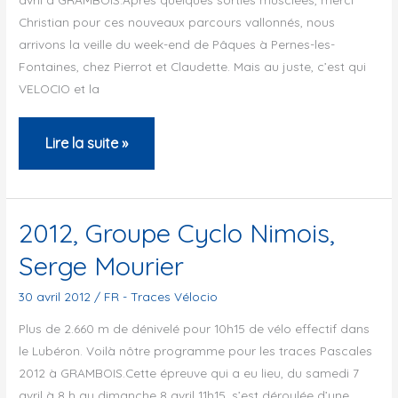
Christian pour ces nouveaux parcours vallonnés, nous
arrivons la veille du week-end de Pâques à Pernes-les-
Fontaines, chez Pierrot et Claudette. Mais au juste, c’est qui
VELOCIO et la
2012,
Lire la suite »
Abeille
de
Rueil-
2012, Groupe Cyclo Nimois,
Malmaison,
Serge Mourier
Michel
Bardin
30 avril 2012
/
FR - Traces Vélocio
Plus de 2.660 m de dénivelé pour 10h15 de vélo effectif dans
le Lubéron. Voilà nôtre programme pour les traces Pascales
2012 à GRAMBOIS.Cette épreuve qui a eu lieu, du samedi 7
avril à 8 h au dimanche 8 avril 11h15, s’est déroulée d’une