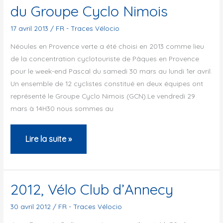
du Groupe Cyclo Nimois
du
Groupe
17 avril 2013
/
FR - Traces Vélocio
Cyclo
Néoules en Provence verte a été choisi en 2013 comme lieu
Nimois
de la concentration cyclotouriste de Pâques en Provence
pour le week-end Pascal du samedi 30 mars au lundi 1er avril.
Un ensemble de 12 cyclistes constitué en deux équipes ont
représenté le Groupe Cyclo Nimois (GCN).Le vendredi 29
mars à 14H30 nous sommes au
Néoules
Lire la suite »
:
Traces
Vélocio
2012, Vélo Club d’Annecy
2013
30 avril 2012
/
FR - Traces Vélocio
du