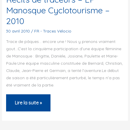
Juin
Manosque Cyclotourisme –
2010
2010
30 avril 2010
/
FR - Traces Vélocio
Trace de pâques… encore une ! Nous y prenons vraiment
gout…C’est la cinquième participation d’une équipe féminine
de Manosque : Brigitte, Danièle, Josiane, Paulette et Marie-
Paule.Une équipe masculine constituée de Bernard, Christian,
Claude, Jean-Pierre et Germain, a tenté l’aventure.Le début
de saison a été particulièrement perturbé, le temps n’a pas
été vraiment de la partie.
Récits
Lire la suite »
de
traceurs
–