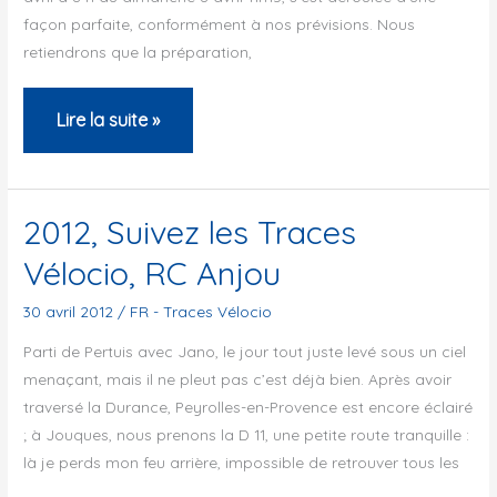
façon parfaite, conformément à nos prévisions. Nous
retiendrons que la préparation,
2012,
Lire la suite »
Groupe
Cyclo
Nimois,
2012, Suivez les Traces
Serge
Vélocio, RC Anjou
Mourier
30 avril 2012
/
FR - Traces Vélocio
Parti de Pertuis avec Jano, le jour tout juste levé sous un ciel
menaçant, mais il ne pleut pas c’est déjà bien. Après avoir
traversé la Durance, Peyrolles-en-Provence est encore éclairé
; à Jouques, nous prenons la D 11, une petite route tranquille :
là je perds mon feu arrière, impossible de retrouver tous les