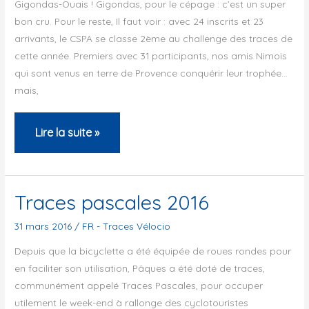
Gigondas-Ouais ! Gigondas, pour le cépage : c’est un super
bon cru. Pour le reste, Il faut voir : avec 24 inscrits et 23
arrivants, le CSPA se classe 2ème au challenge des traces de
cette année. Premiers avec 31 participants, nos amis Nimois
qui sont venus en terre de Provence conquérir leur trophée…
mais,
Traces
Lire la suite »
Vélocio
2016
–
Traces pascales 2016
Gigondas
31 mars 2016
/
FR - Traces Vélocio
Depuis que la bicyclette a été équipée de roues rondes pour
en faciliter son utilisation, Pâques a été doté de traces,
communément appelé Traces Pascales, pour occuper
utilement le week-end à rallonge des cyclotouristes