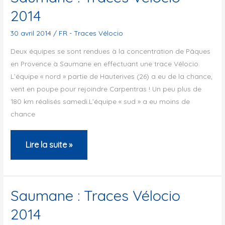
2014
2014
30 avril 2014
/
FR - Traces Vélocio
Deux équipes se sont rendues à la concentration de Pâques
en Provence à Saumane en effectuant une trace Vélocio.
L’équipe « nord » partie de Hauterives (26) a eu de la chance,
vent en poupe pour rejoindre Carpentras ! Un peu plus de
180 km réalisés samedi.L’équipe « sud » a eu moins de
chance
Saumane
Lire la suite »
:
Traces
Vélocio
Saumane : Traces Vélocio
2014
2014