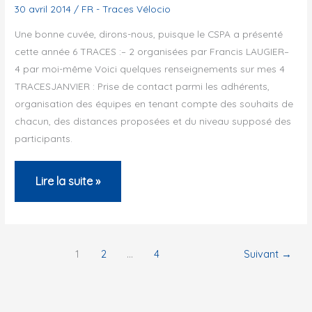
30 avril 2014
/
FR - Traces Vélocio
Une bonne cuvée, dirons-nous, puisque le CSPA a présenté
cette année 6 TRACES :– 2 organisées par Francis LAUGIER–
4 par moi-même Voici quelques renseignements sur mes 4
TRACESJANVIER : Prise de contact parmi les adhérents,
organisation des équipes en tenant compte des souhaits de
chacun, des distances proposées et du niveau supposé des
participants.
Saumane
Lire la suite »
:
Traces
Vélocio
1
2
…
4
Suivant
→
2014