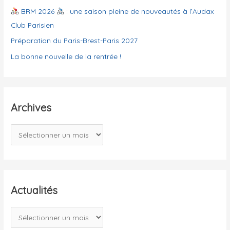
e
BRM 2026
: une saison pleine de nouveautés à l’Audax
s
Club Parisien
Préparation du Paris-Brest-Paris 2027
La bonne nouvelle de la rentrée !
Archives
A
r
c
h
i
Actualités
v
A
e
c
s