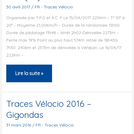
Vélocio
30 avril 2017
/
FR - Traces Vélocio
Organisée par T.P.G et A.C. P Le 15/04/2017 225Km – T° 10° à
20° – Moyenne 21,00Km/h – Durée de la randonnée 13h50
Durée de pédalage 11h48 – Arrêt 2h02-Dénivelée 2273m –
Pente max 19% Point au plus haut 574m. Hôtel de 18h43à
7h30. 240km et 2373m de dénivelée à Vénéjan. Le 16/04/17
222Km –
Trace
Lire la suite »
Vélocio
à
Vénéjan
Traces Vélocio 2016 –
2017(30)
Gigondas
31 mars 2016
/
FR - Traces Vélocio