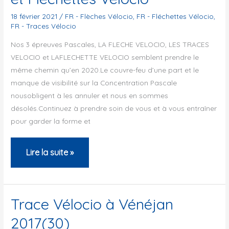
Nantes
Paris
18 février 2021
/
FR - Flèches Vélocio
,
FR - Fléchettes Vélocio
,
FR - Traces Vélocio
Nos 3 épreuves Pascales, LA FLECHE VELOCIO, LES TRACES
VELOCIO et LAFLECHETTE VELOCIO semblent prendre le
même chemin qu’en 2020.Le couvre-feu d’une part et le
manque de visibilité sur la Concentration Pascale
nousobligent à les annuler et nous en sommes
désolés.Continuez à prendre soin de vous et à vous entraîner
pour garder la forme et
Annulation
Lire la suite »
des
Flèches,
Traces
Trace Vélocio à Vénéjan
et
2017(30)
Fléchettes