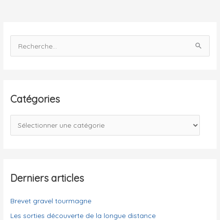
R
e
c
h
e
Catégories
r
c
C
h
a
e
t
r
é
g
Derniers articles
:
o
Brevet gravel tourmagne
r
i
Les sorties découverte de la longue distance