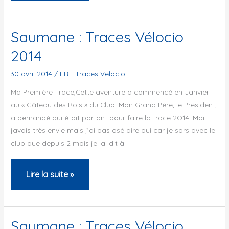
Traces
Vélocio
Saumane : Traces Vélocio
2014
2014
30 avril 2014
/
FR - Traces Vélocio
Ma Première Trace,Cette aventure a commencé en Janvier
au « Gâteau des Rois » du Club. Mon Grand Père, le Président,
a demandé qui était partant pour faire la trace 2O14. Moi
javais très envie mais j’ai pas osé dire oui car je sors avec le
club que depuis 2 mois je lai dit à
Saumane
Lire la suite »
:
Traces
Vélocio
Saumane : Traces Vélocio