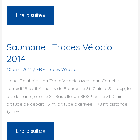
Traces
Lire la suite »
Vélocio
2016
en
Saumane : Traces Vélocio
direction
2014
de
Gigondas…
30 avril 2014
/
FR - Traces Vélocio
Lionel Delahaie : ma Trace Vélocio avec Jean CorneLe
samedi 19 avril :4 monts de France : le St. Clair, le St. Loup, le
pic de Tantajo, et le St. Baudille. « 3 BIGS !!! »– Le St. Clair :
altitude de départ : 5 m; altitude d’arrivée : 178 m; distance :
1,6 Km;
Saumane
Lire la suite »
: