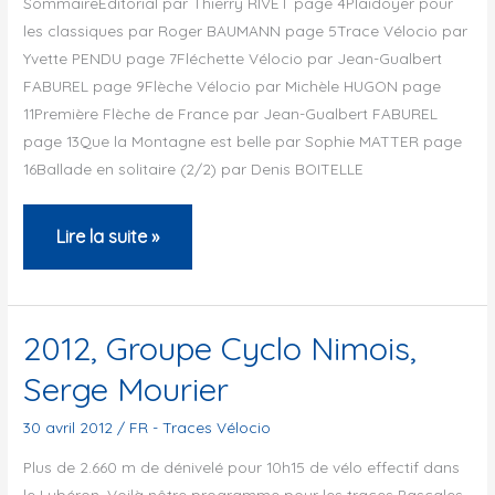
SommaireÉditorial par Thierry RIVET page 4Plaidoyer pour
Groupe
les classiques par Roger BAUMANN page 5Trace Vélocio par
Cyclo
Yvette PENDU page 7Fléchette Vélocio par Jean-Gualbert
Nimois
FABUREL page 9Flèche Vélocio par Michèle HUGON page
11Première Flèche de France par Jean-Gualbert FABUREL
page 13Que la Montagne est belle par Sophie MATTER page
16Ballade en solitaire (2/2) par Denis BOITELLE
Bulletin
Lire la suite »
de
l’ACP
–
2012, Groupe Cyclo Nimois,
Juin
Serge Mourier
2012
30 avril 2012
/
FR - Traces Vélocio
Plus de 2.660 m de dénivelé pour 10h15 de vélo effectif dans
le Lubéron. Voilà nôtre programme pour les traces Pascales