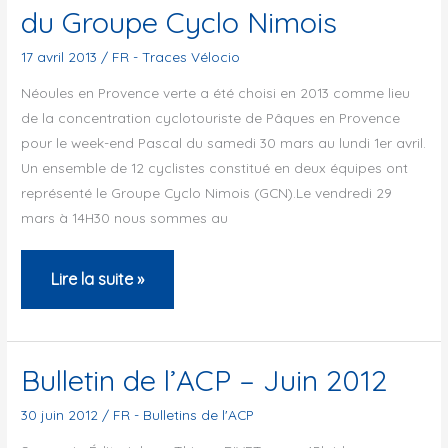
du Groupe Cyclo Nimois
du
Groupe
17 avril 2013
/
FR - Traces Vélocio
Cyclo
Néoules en Provence verte a été choisi en 2013 comme lieu
Nimois
de la concentration cyclotouriste de Pâques en Provence
pour le week-end Pascal du samedi 30 mars au lundi 1er avril.
Un ensemble de 12 cyclistes constitué en deux équipes ont
représenté le Groupe Cyclo Nimois (GCN).Le vendredi 29
mars à 14H30 nous sommes au
Néoules
Lire la suite »
:
Traces
Vélocio
Bulletin de l’ACP – Juin 2012
2013
30 juin 2012
/
FR - Bulletins de l'ACP
du