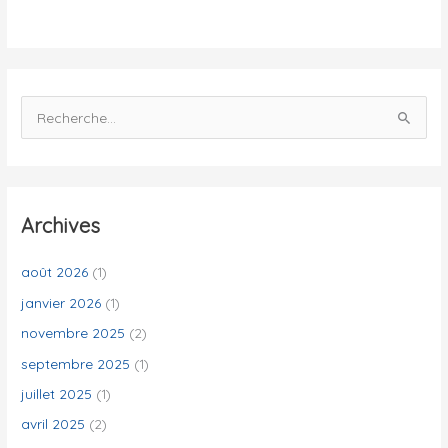
é
s
R
e
c
h
e
Archives
r
c
août 2026
(1)
h
janvier 2026
(1)
e
novembre 2025
(2)
r
septembre 2025
(1)
juillet 2025
(1)
:
avril 2025
(2)