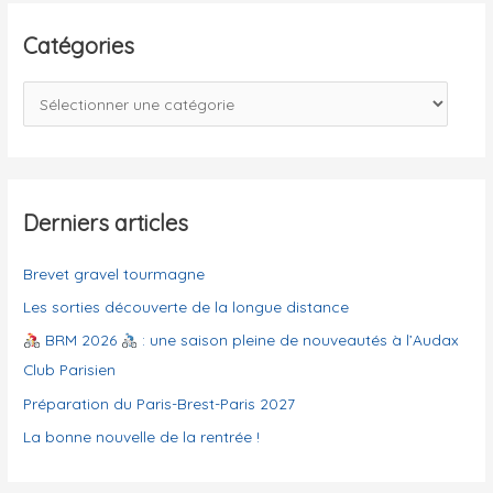
h
e
Catégories
r
c
C
h
a
e
t
r
é
g
Derniers articles
:
o
Brevet gravel tourmagne
r
i
Les sorties découverte de la longue distance
e
BRM 2026
: une saison pleine de nouveautés à l’Audax
s
Club Parisien
Préparation du Paris-Brest-Paris 2027
La bonne nouvelle de la rentrée !