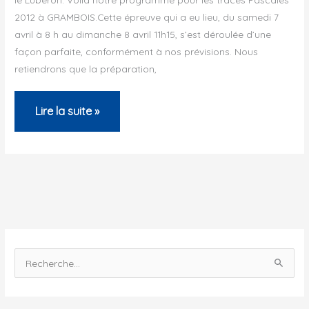
2012 à GRAMBOIS.Cette épreuve qui a eu lieu, du samedi 7
avril à 8 h au dimanche 8 avril 11h15, s’est déroulée d’une
façon parfaite, conformément à nos prévisions. Nous
retiendrons que la préparation,
2012,
Lire la suite »
Groupe
Cyclo
Nimois,
Serge
Mourier
R
e
c