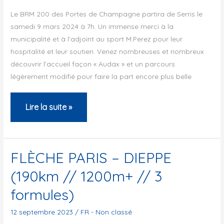
Le BRM 200 des Portes de Champagne partira de Serris le
samedi 9 mars 2024 à 7h. Un immense merci à la
municipalité et à l’adjoint au sport M.Perez pour leur
hospitalité et leur soutien. Venez nombreuses et nombreux
découvrir l’accueil façon « Audax » et un parcours
légèrement modifié pour faire la part encore plus belle
BRM200
Lire la suite »
des
Portes
de
FLÈCHE PARIS – DIEPPE
Champagne
(190km // 1200m+ // 3
formules)
12 septembre 2023
/
FR - Non classé