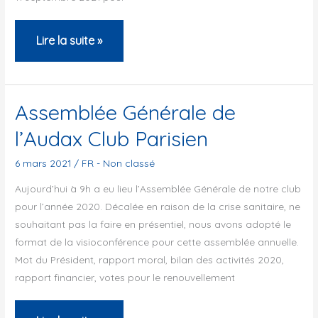
Annulation
Lire la suite »
des
BRM
de
Assemblée Générale de
l’ACP
l’Audax Club Parisien
au
départ
6 mars 2021
/
FR - Non classé
de
Aujourd’hui à 9h a eu lieu l’Assemblée Générale de notre club
Noisiel
pour l’année 2020. Décalée en raison de la crise sanitaire, ne
souhaitant pas la faire en présentiel, nous avons adopté le
et
format de la visioconférence pour cette assemblée annuelle.
en
Mot du Président, rapport moral, bilan des activités 2020,
Corse
rapport financier, votes pour le renouvellement