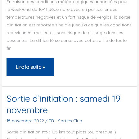
En raison des conditions météorologiques annoncées pour
–
le week-end du 10-11 décembre avec en particulier des
7
températures négatives et un fort risque de verglas, la sortie
janvier
d’initiation est reportée sine die jusqu’à ce que les conditions
redeviennent meilleures, sans risque de glissage dans les
2023
descentes. La difficulté se corse avec cette sortie de toute
fin
Annulation
Lire la suite »
:
Sortie
d’initiation
Sortie d’initiation : samedi 19
n°4
novembre
:
samedi
15 novembre 2022
/
FR - Sorties Club
10
Sortie d’initiation n°3 : 125 km tout plats (ou presque !)
ou