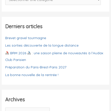
h
a
e
t
r
é
g
Derniers articles
:
o
Brevet gravel tourmagne
r
i
Les sorties découverte de la longue distance
e
BRM 2026
: une saison pleine de nouveautés à l’Audax
s
Club Parisien
Préparation du Paris-Brest-Paris 2027
La bonne nouvelle de la rentrée !
Archives
A