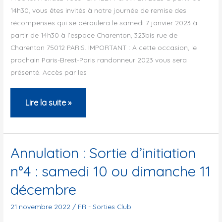
formules)
14h30, vous êtes invités à notre journée de remise des
récompenses qui se déroulera le samedi 7 janvier 2023 à
partir de 14h30 à l’espace Charenton, 323bis rue de
Charenton 75012 PARIS. IMPORTANT : A cette occasion, le
prochain Paris-Brest-Paris randonneur 2023 vous sera
présenté. Accès par les
Soirée
Lire la suite »
de
remise
des
Annulation : Sortie d’initiation
récompenses
n°4 : samedi 10 ou dimanche 11
et
décembre
présentation
du
21 novembre 2022
/
FR - Sorties Club
PBP