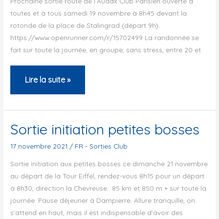
Prochaine sortie route de l’Audax Club Parisien ouverte à
toutes et à tous samedi 19 novembre à 8h45 devant la
dimanche
rotonde de la place de Stalingrad (départ 9h).
11
https://www.openrunner.com/r/15702499 La randonnée se
décembre
fait sur toute la journée, en groupe, sans stress, entre 20 et
Sortie
Lire la suite »
d’initiation
:
samedi
Sortie initiation petites bosses
19
17 novembre 2021
/
FR - Sorties Club
novembre
Sortie initiation aux petites bosses ce dimanche 21 novembre
au départ de la Tour Eiffel, rendez-vous 8h15 pour un départ
à 8h30, direction la Chevreuse.. 85 km et 850 m + sur toute la
journée. Pause déjeuner à Dampierre. Allure tranquille, on
s’attend en haut, mais il est indispensable d’avoir des