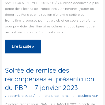
SAMEDI 30 SEPTEMBRE 2023 5 € / 7 € Venez découvrir la plus
petite des Flèches de France, ces 20 itinéraires (route) au
départ de Paris et en direction d’une ville côtière ou
frontalière, proposés par notre club et en cours de refonte
pour privilégier des itinéraires calmes et bucoliques tout en
restant bien roulants. Pour tout savoir
FLÈCHE
Lire la suite »
PARIS
–
DIEPPE
Soirée de remise des
(190km
récompenses et présentation
//
du PBP – 7 janvier 2023
1200m+
//
7 décembre 2022
/
FR - Paris-Brest-Paris
,
FR - Résultats ACP
3
Prochain rendez-vous : SAMEDI 7 JANVIER 2023 à partir de