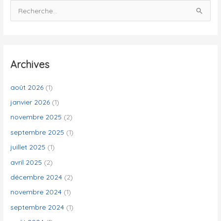
R
e
c
h
e
Archives
r
c
août 2026
(1)
h
janvier 2026
(1)
e
novembre 2025
(2)
r
septembre 2025
(1)
juillet 2025
(1)
:
avril 2025
(2)
décembre 2024
(2)
novembre 2024
(1)
septembre 2024
(1)