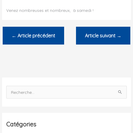
Venez nombreuses et nombreux, à samedi !
←
Article précédent
Article suivant
→
R
e
c
h
e
Catégories
r