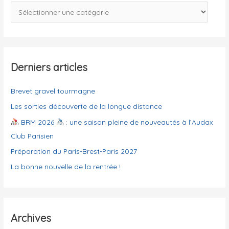
c
C
h
a
e
t
r
é
g
Derniers articles
:
o
Brevet gravel tourmagne
r
i
Les sorties découverte de la longue distance
e
BRM 2026
: une saison pleine de nouveautés à l’Audax
s
Club Parisien
Préparation du Paris-Brest-Paris 2027
La bonne nouvelle de la rentrée !
Archives