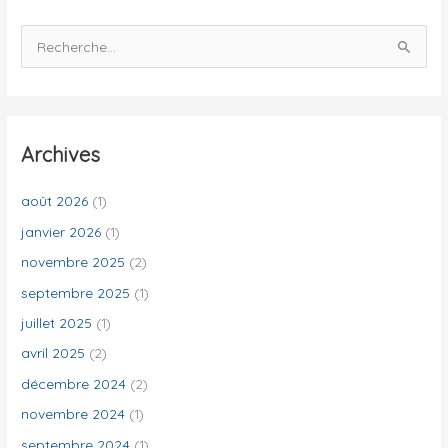
R
e
c
h
e
Archives
r
c
août 2026
(1)
h
janvier 2026
(1)
e
novembre 2025
(2)
r
septembre 2025
(1)
juillet 2025
(1)
:
avril 2025
(2)
décembre 2024
(2)
novembre 2024
(1)
septembre 2024
(1)