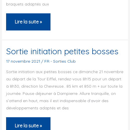
braquets adaptés aux
Dernière
Lire la suite »
sortie
d’initiation
de
Sortie initiation petites bosses
la
17 novembre 2021
/
FR - Sorties Club
saison
Sortie initiation aux petites bosses ce dimanche 21 novembre
:
au départ de la Tour Eiffel, rendez-vous 8h15 pour un départ
Samedi
à 8h30, direction la Chevreuse.. 85 km et 850 m + sur toute la
12
journée. Pause déjeuner à Dampierre. Allure tranquille, on
février
s’attend en haut, mais il est indispensable d’avoir des
2022
développements adaptés et des
Sortie
Lire la suite »