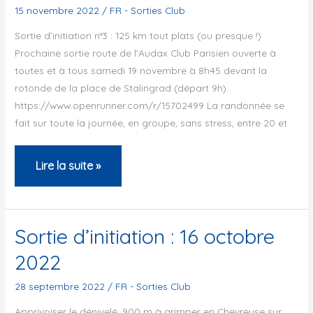
samedi
15 novembre 2022
/
FR - Sorties Club
10
Sortie d’initiation n°3 : 125 km tout plats (ou presque !)
ou
Prochaine sortie route de l’Audax Club Parisien ouverte à
toutes et à tous samedi 19 novembre à 8h45 devant la
dimanche
rotonde de la place de Stalingrad (départ 9h).
11
https://www.openrunner.com/r/15702499 La randonnée se
décembre
fait sur toute la journée, en groupe, sans stress, entre 20 et
Sortie
Lire la suite »
d’initiation
:
samedi
Sortie d’initiation : 16 octobre
19
2022
novembre
28 septembre 2022
/
FR - Sorties Club
Apprivoiser le dénivelé. 900 m à grimper en Chevreuse sur