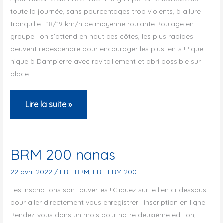
toute la journée, sans pourcentages trop violents, à allure
tranquille : 18/19 km/h de moyenne roulante.Roulage en
groupe : on s’attend en haut des côtes, les plus rapides
peuvent redescendre pour encourager les plus lents !Pique-
nique à Dampierre avec ravitaillement et abri possible sur
place.
Sortie
Lire la suite »
d’initiation
:
16
BRM 200 nanas
octobre
22 avril 2022
/
FR - BRM
,
FR - BRM 200
2022
Les inscriptions sont ouvertes ! Cliquez sur le lien ci-dessous
pour aller directement vous enregistrer : Inscription en ligne
Rendez-vous dans un mois pour notre deuxième édition,