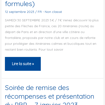
formules)
septembre
2024
12 septembre 2023
/
FR - Non classé
SAMEDI 30 SEPTEMBRE 2023 5 € / 7 € Venez découvrir la plus
petite des Flèches de France, ces 20 itinéraires (route) au
départ de Paris et en direction d’une ville côtière ou
frontalière, proposés par notre club et en cours de refonte
pour privilégier des itinéraires calmes et bucoliques tout en
restant bien roulants. Pour tout savoir
FLÈCHE
Lire la suite »
PARIS
–
DIEPPE
Soirée de remise des
(190km
récompenses et présentation
//
du PBP – 7 janvier 2023
1200m+