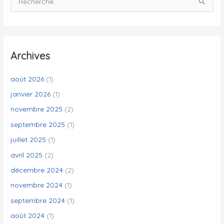
e
c
h
e
Archives
r
c
août 2026
(1)
h
janvier 2026
(1)
e
novembre 2025
(2)
r
septembre 2025
(1)
juillet 2025
(1)
:
avril 2025
(2)
décembre 2024
(2)
novembre 2024
(1)
septembre 2024
(1)
août 2024
(1)