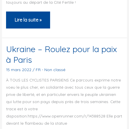
toujours au départ de la Cité Fertile !
BRM
Lire la suite »
200
nanas
Ukraine – Roulez pour la paix
à Paris
15 mars 2022
/
FR - Non classé
À TOUS LES CYCLISTES PARISIENS Ce parcours exprime notre
voeu le plus cher, en solidarité avec tous ceux que la guerre
prive de liberté, et en particulier envers le peuple ukrainien
qui lutte pour son pays depuis près de trois semaines. Cette
trace est à votre
disposition.https://www.openrunner.com/r/14388528 Elle part
devant le flambeau de la statue