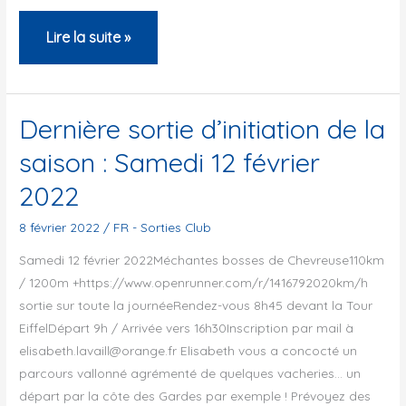
Ukraine
Lire la suite »
–
Roulez
pour
Dernière sortie d’initiation de la
la
saison : Samedi 12 février
paix
2022
à
Paris
8 février 2022
/
FR - Sorties Club
Samedi 12 février 2022Méchantes bosses de Chevreuse110km
/ 1200m +https://www.openrunner.com/r/1416792020km/h
sortie sur toute la journéeRendez-vous 8h45 devant la Tour
EiffelDépart 9h / Arrivée vers 16h30Inscription par mail à
elisabeth.lavaill@orange.fr Elisabeth vous a concocté un
parcours vallonné agrémenté de quelques vacheries… un
départ par la côte des Gardes par exemple ! Prévoyez des