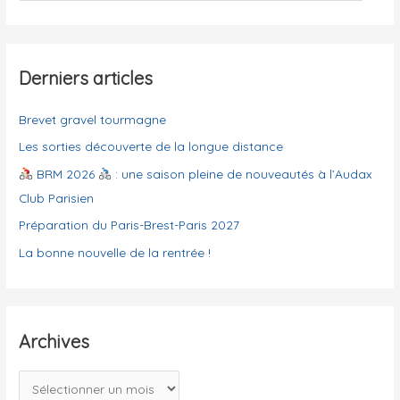
e
t
r
é
g
Derniers articles
:
o
Brevet gravel tourmagne
r
i
Les sorties découverte de la longue distance
e
BRM 2026
: une saison pleine de nouveautés à l’Audax
s
Club Parisien
Préparation du Paris-Brest-Paris 2027
La bonne nouvelle de la rentrée !
Archives
A