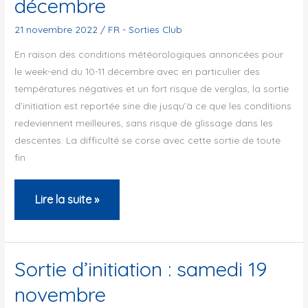
décembre
présentation
du
21 novembre 2022
/
FR - Sorties Club
PBP
En raison des conditions météorologiques annoncées pour
–
le week-end du 10-11 décembre avec en particulier des
7
températures négatives et un fort risque de verglas, la sortie
janvier
d’initiation est reportée sine die jusqu’à ce que les conditions
redeviennent meilleures, sans risque de glissage dans les
2023
descentes. La difficulté se corse avec cette sortie de toute
fin
Annulation
Lire la suite »
:
Sortie
d’initiation
Sortie d’initiation : samedi 19
n°4
novembre
: