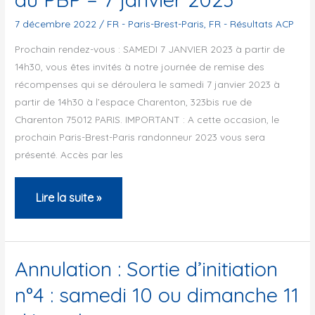
//
7 décembre 2022
/
FR - Paris-Brest-Paris
,
FR - Résultats ACP
3
Prochain rendez-vous : SAMEDI 7 JANVIER 2023 à partir de
formules)
14h30, vous êtes invités à notre journée de remise des
récompenses qui se déroulera le samedi 7 janvier 2023 à
partir de 14h30 à l’espace Charenton, 323bis rue de
Charenton 75012 PARIS. IMPORTANT : A cette occasion, le
prochain Paris-Brest-Paris randonneur 2023 vous sera
présenté. Accès par les
Soirée
Lire la suite »
de
remise
des
Annulation : Sortie d’initiation
récompenses
n°4 : samedi 10 ou dimanche 11
et