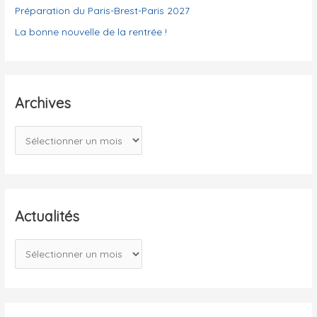
Préparation du Paris-Brest-Paris 2027
La bonne nouvelle de la rentrée !
Archives
A
r
c
h
i
Actualités
v
A
e
c
s
t
u