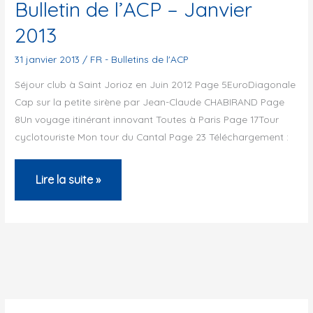
Bulletin de l’ACP – Janvier
2013
31 janvier 2013
/
FR - Bulletins de l'ACP
Séjour club à Saint Jorioz en Juin 2012 Page 5EuroDiagonale
Cap sur la petite sirène par Jean-Claude CHABIRAND Page
8Un voyage itinérant innovant Toutes à Paris Page 17Tour
cyclotouriste Mon tour du Cantal Page 23 Téléchargement :
Bulletin
Lire la suite »
de
l’ACP
–
Janvier
2013