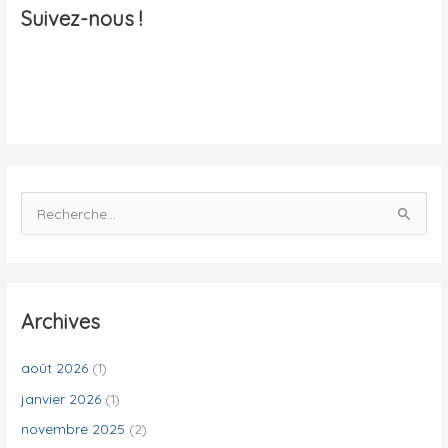
a
Suivez-nous !
l
i
t
é
s
R
e
c
h
e
Archives
r
c
août 2026
(1)
h
janvier 2026
(1)
e
novembre 2025
(2)
r