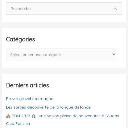
R
e
c
h
e
Catégories
r
c
C
h
a
e
t
r
é
g
Derniers articles
:
o
Brevet gravel tourmagne
r
i
Les sorties découverte de la longue distance
e
BRM 2026
: une saison pleine de nouveautés à l’Audax
s
Club Parisien