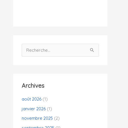
i
t
é
s
R
e
c
h
e
Archives
r
c
août 2026
(1)
h
janvier 2026
(1)
e
novembre 2025
(2)
r
septembre 2025
(1)