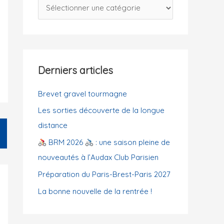
C
c
a
h
t
e
é
r
g
Derniers articles
o
:
r
Brevet gravel tourmagne
i
Les sorties découverte de la longue
e
distance
s
BRM 2026
: une saison pleine de
nouveautés à l’Audax Club Parisien
Préparation du Paris-Brest-Paris 2027
La bonne nouvelle de la rentrée !