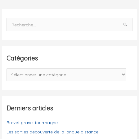
du
Groupe
Cyclo
R
Nimois
e
c
h
e
Catégories
r
c
C
h
a
e
t
r
é
g
Derniers articles
:
o
Brevet gravel tourmagne
r
i
Les sorties découverte de la longue distance