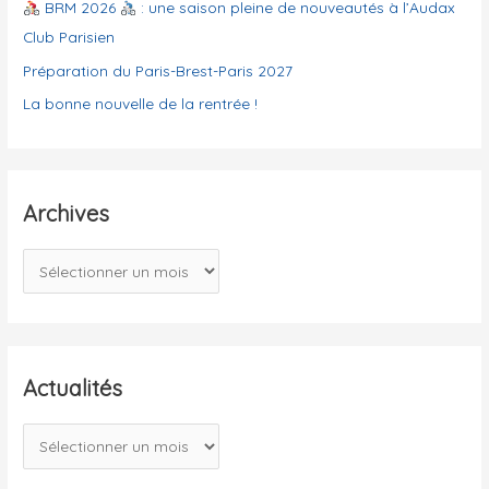
e
BRM 2026
: une saison pleine de nouveautés à l’Audax
s
Club Parisien
Préparation du Paris-Brest-Paris 2027
La bonne nouvelle de la rentrée !
Archives
A
r
c
h
i
Actualités
v
A
e
c
s