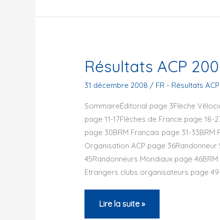
Juin
2012
Résultats ACP 200
31 décembre 2008
/
FR - Résultats ACP
SommaireÉditorial page 3Flèche Véloci
page 11-17Flèches de France page 18-
page 30BRM Français page 31-33BRM Fr
Organisation ACP page 36Randonneur 
45Randonneurs Mondiaux page 46BRM 
Etrangers clubs organisateurs page 4
Résultats
Lire la suite »
ACP