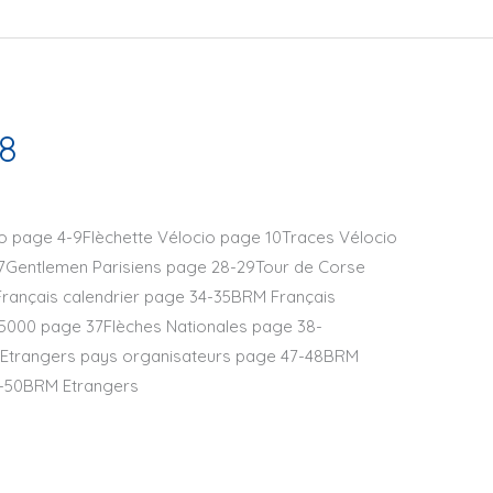
8
o page 4-9Flèchette Vélocio page 10Traces Vélocio
27Gentlemen Parisiens page 28-29Tour de Corse
ançais calendrier page 34-35BRM Français
5000 page 37Flèches Nationales page 38-
Etrangers pays organisateurs page 47-48BRM
9-50BRM Etrangers