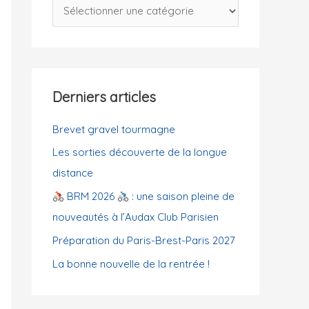
C
c
a
h
t
e
é
r
g
Derniers articles
o
:
r
Brevet gravel tourmagne
i
Les sorties découverte de la longue
e
distance
s
BRM 2026
: une saison pleine de
nouveautés à l’Audax Club Parisien
Préparation du Paris-Brest-Paris 2027
La bonne nouvelle de la rentrée !