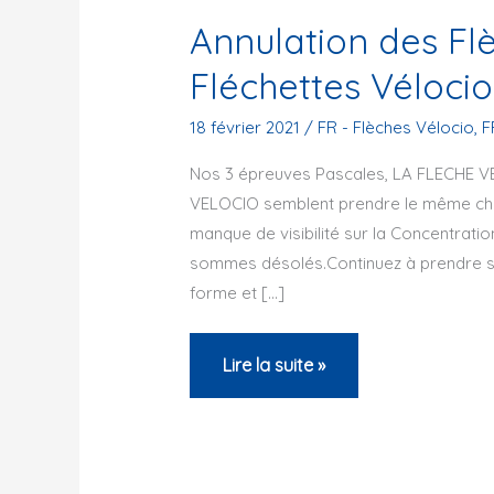
Annulation des Flè
Fléchettes Vélocio
18 février 2021
/
FR - Flèches Vélocio
,
F
Nos 3 épreuves Pascales, LA FLECHE 
VELOCIO semblent prendre le même chem
manque de visibilité sur la Concentrati
sommes désolés.Continuez à prendre so
forme et […]
Annulation
Lire la suite »
des
Flèches,
Traces
et