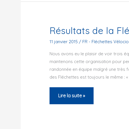
Fléchettes
Vélocio
Résultats de la Fl
11 janvier 2015
/
FR - Fléchettes Vélocio
Nous avons eu le plaisir de voir trois é
maintenons cette organisation pour per
randonnée en équipe malgré une très faib
des Fléchettes est toujours le même : «
Résultats
Lire la suite »
de
la
Fléchette
vélocio