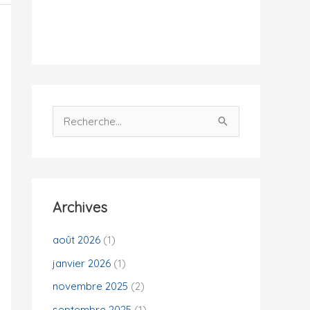
i
t
é
s
R
e
c
h
e
Archives
r
c
août 2026
(1)
h
janvier 2026
(1)
e
novembre 2025
(2)
r
septembre 2025
(1)