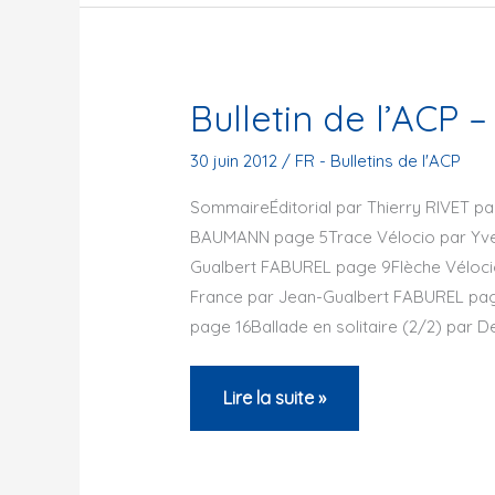
2014
Bulletin de l’ACP –
30 juin 2012
/
FR - Bulletins de l'ACP
SommaireÉditorial par Thierry RIVET pa
BAUMANN page 5Trace Vélocio par Yvet
Gualbert FABUREL page 9Flèche Véloci
France par Jean-Gualbert FABUREL pag
page 16Ballade en solitaire (2/2) par 
Bulletin
Lire la suite »
de
l’ACP
–