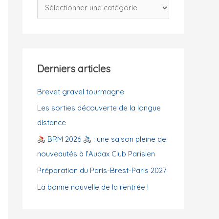
C
c
a
h
t
e
é
r
g
Derniers articles
o
:
r
Brevet gravel tourmagne
i
Les sorties découverte de la longue
e
distance
s
BRM 2026
: une saison pleine de
nouveautés à l’Audax Club Parisien
Préparation du Paris-Brest-Paris 2027
La bonne nouvelle de la rentrée !