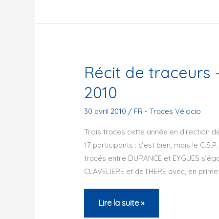
–
Orléans
Cyclo-
touriste
–
Récit de traceurs
Premières
2010
Traces
Vélocio
30 avril 2010
/
FR - Traces Vélocio
en
Trois traces cette année en direction de
tandem
17 participants : c’est bien, mais le C.S.P
tracés entre DURANCE et EYGUES s’éga
CLAVELIERE et de l’HERE avec, en prime
Récit
Lire la suite »
de