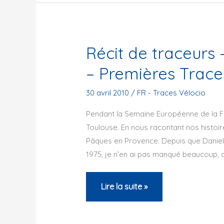
Manosque
Cyclotourisme
–
Récit de traceurs 
2010
– Premières Trace
30 avril 2010
/
FR - Traces Vélocio
Pendant la Semaine Européenne de la Fe
Toulouse. En nous racontant nos histoir
Pâques en Provence. Depuis que Daniel 
1975, je n’en ai pas manqué beaucoup, a
Récit
Lire la suite »
de
traceurs