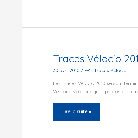
traceurs
–
CSP
Aix-
en-
Provence
Traces Vélocio 20
–
2010
30 avril 2010
/
FR - Traces Vélocio
Les Traces Vélocio 2010 se sont terminé
Ventoux. Voici quelques photos de ce r
Traces
Lire la suite »
Vélocio
2010