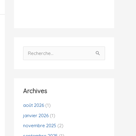
i
t
é
s
R
e
c
h
e
Archives
r
c
août 2026
(1)
h
janvier 2026
(1)
e
novembre 2025
(2)
r
septembre 2025
(1)