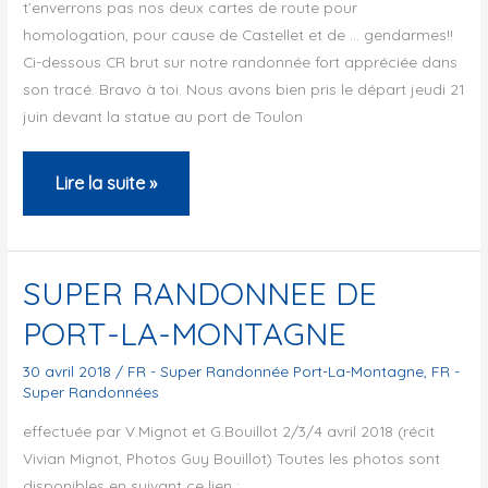
t’enverrons pas nos deux cartes de route pour
homologation, pour cause de Castellet et de … gendarmes!!
Ci-dessous CR brut sur notre randonnée fort appréciée dans
son tracé. Bravo à toi. Nous avons bien pris le départ jeudi 21
juin devant la statue au port de Toulon
Port-
Lire la suite »
la-
Montagne
SUPER RANDONNEE DE
PORT-LA-MONTAGNE
30 avril 2018
/
FR - Super Randonnée Port-La-Montagne
,
FR -
Super Randonnées
effectuée par V.Mignot et G.Bouillot 2/3/4 avril 2018 (récit
Vivian Mignot, Photos Guy Bouillot) Toutes les photos sont
disponibles en suivant ce lien :