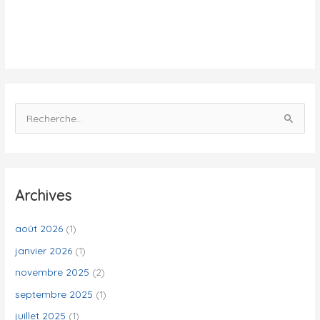
i
t
é
s
R
e
c
h
e
Archives
r
c
août 2026
(1)
h
janvier 2026
(1)
e
novembre 2025
(2)
r
septembre 2025
(1)
juillet 2025
(1)