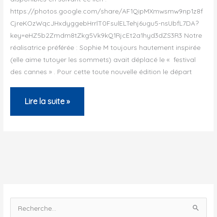
https://photos.google.com/share/AF1QipMXmwsmw9np1z8f
CjreKOzWqcJHxdyggebHrrlT0FsulELTehj6ugu5-nsUbfL7DA?
key=eHZ5b2Zmdm8tZkg5Vk9kQ1RjcEt2a1hyd3dZS3R3 Notre
réalisatrice préférée : Sophie M toujours hautement inspirée
(elle aime tutoyer les sommets) avait déplacé le « festival
des cannes » . Pour cette toute nouvelle édition le départ
SUPER
Lire la suite »
RANDONNEE
DE
PORT-
LA-
MONTAGNE
R
e