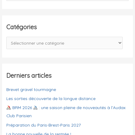
c
h
e
Catégories
r
c
C
h
a
e
t
r
é
g
Derniers articles
:
o
Brevet gravel tourmagne
r
i
Les sorties découverte de la longue distance
e
BRM 2026
: une saison pleine de nouveautés à l’Audax
s
Club Parisien
Préparation du Paris-Brest-Paris 2027
La bonne nouvelle de la rentrée !