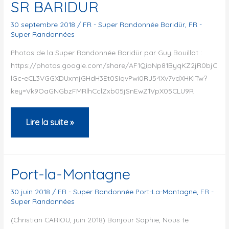
SR BARIDUR
30 septembre 2018
/
FR - Super Randonnée Baridür
,
FR -
Super Randonnées
Photos de la Super Randonnée Baridür par Guy Bouillot :
https://photos.google.com/share/AF1QipNp81ByqKZ2jR0bjC
lGc-eCL3VGGXDUxmjGHdH3Et0SIqvPwi0RJ54Xv7vdXHKiTw?
key=Vk9OaGNGbzFMRlhCclZxb05jSnEwZ1VpX05CLU9R
SR
Lire la suite »
BARIDUR
Port-la-Montagne
30 juin 2018
/
FR - Super Randonnée Port-La-Montagne
,
FR -
Super Randonnées
(Christian CARIOU, juin 2018) Bonjour Sophie, Nous te