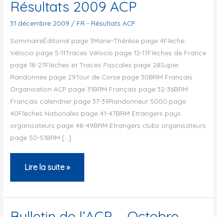
Résultats 2009 ACP
31 décembre 2009
/
FR - Résultats ACP
SommaireÉditorial page 3Marie-Thérèse page 4Flèche
Vélocio page 5-11Traces Vélocio page 12-17Flèches de France
page 18-27Flèches et Traces Pascales page 28Super
Randonnée page 29Tour de Corse page 30BRM Français
Organisation ACP page 31BRM Français page 32-36BRM
Français calendrier page 37-39Randonneur 5000 page
40Flèches Nationales page 41-47BRM Etrangers pays
organisateurs page 48-49BRM Etrangers clubs organisateurs
page 50-51BRM […]
Résultats
Lire la suite »
2009
ACP
Bulletin de l’ACP – Octobre