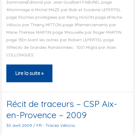
SommaireÉditorial par Jean-Gualbert FABUREL page
bella
4Hommage à Michel MAZE par Bob et Suzanne LEPERTEL
di
page 5Sorties privilégiées par Rémy HUGON page 6Flèche
così…
Vélocio par Thierry MITTON page 9Remerciements par
Marie-Thérèse MARTIN page 9Nouvelle par Roger MARTIN
page 13En lisant les autres par Robert LEPERTEL page
15Récits de Grandes Randonnées : 1001 Miglia par Alain
COLLONGUES
Bulletin
Lire la suite »
de
l’ACP
–
Récit de traceurs – CSP Aix-
Mai
en-Provence – 2009
2009
30 avril 2009
/
FR - Traces Vélocio