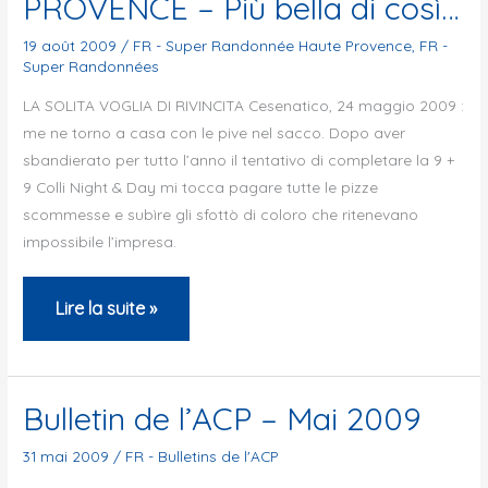
PROVENCE – Più bella di così…
2009
19 août 2009
/
FR - Super Randonnée Haute Provence
,
FR -
Super Randonnées
LA SOLITA VOGLIA DI RIVINCITA Cesenatico, 24 maggio 2009 :
me ne torno a casa con le pive nel sacco. Dopo aver
sbandierato per tutto l’anno il tentativo di completare la 9 +
9 Colli Night & Day mi tocca pagare tutte le pizze
scommesse e subìre gli sfottò di coloro che ritenevano
impossibile l’impresa.
SUPER
Lire la suite »
RANDONNEE
HAUTE
PROVENCE
Bulletin de l’ACP – Mai 2009
–
31 mai 2009
/
FR - Bulletins de l'ACP
Più