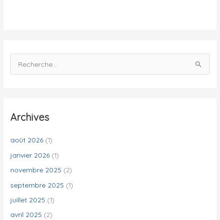
t
é
s
R
e
c
h
e
Archives
r
c
août 2026
(1)
h
janvier 2026
(1)
e
novembre 2025
(2)
r
septembre 2025
(1)
juillet 2025
(1)
:
avril 2025
(2)