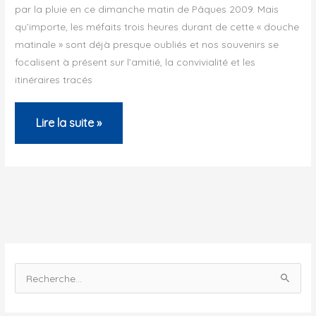
2009
par la pluie en ce dimanche matin de Pâques 2009. Mais
qu’importe, les méfaits trois heures durant de cette « douche
matinale » sont déjà presque oubliés et nos souvenirs se
focalisent à présent sur l’amitié, la convivialité et les
itinéraires tracés
Récit
Lire la suite »
de
traceurs
–
CSP
Aix-
en-
Provence
R
–
e
2009
c