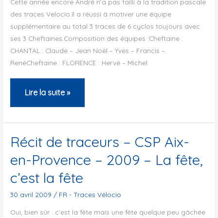
Cette année encore André n’a pas failli à la tradition pascale
des traces Velocio.Il a réussi à motiver une équipe
supplémentaire au total 3 traces de 6 cyclos toujours avec
ses 3 Cheftaines.Composition des équipes :Cheftaine :
CHANTAL : Claude – Jean Noël – Yves – Francis –
RenéCheftaine : FLORENCE : Hervé – Michel
Récit
Lire la suite »
de
traceurs
–
Récit de traceurs – CSP Aix-
CSP
en-Provence – 2009 – La fête,
Aix-
c’est la fête
en-
Provence
30 avril 2009
/
FR - Traces Vélocio
–
Oui, bien sûr : c’est la fête mais une fête quelque peu gâchée