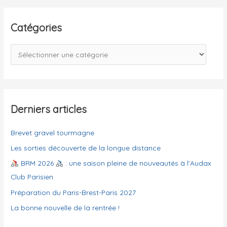
–
h
La
e
Catégories
fête,
r
c
C
c’est
h
a
la
e
t
fête
r
é
g
Derniers articles
:
o
Brevet gravel tourmagne
r
i
Les sorties découverte de la longue distance
e
BRM 2026
: une saison pleine de nouveautés à l’Audax
s
Club Parisien
Préparation du Paris-Brest-Paris 2027
La bonne nouvelle de la rentrée !