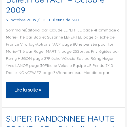
2009
31 octobre 2009
/
FR - Bulletins de l'ACP
SommaireÉditorial par Claude LEPERTEL page 4Hommage à
Marie-Thé par Bob et Suzanne LEPERTEL page 6Flèche de
France Viroflay-Autrans l’ACP page 8Une pensée pour toi
Marie-Thé par Roger MARTIN page 25Sorties Privilégiées par
Rémy HUGON page 27Flèche Vélocio Equipe Rémy Hugon
Yves LANOE page 30Flèche Vélocio Equipe JP Pendu 7×10
Daniel KONCEWIEZ page 36Randonneurs Mondiaux par
Bulletin
Lire la suite »
de
l’ACP
–
SUPER RANDONNEE HAUTE
Octobre