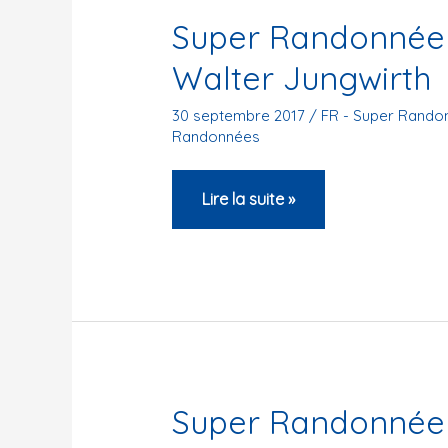
Super Randonnée 
Walter Jungwirth
30 septembre 2017
/
FR - Super Rando
Randonnées
Super
Lire la suite »
Randonnée
Côtes
de
Bourgogne
–
Walter
Jungwirth
Super Randonnée