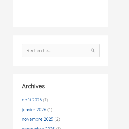
i
t
é
s
R
e
c
h
e
Archives
r
c
août 2026
(1)
h
janvier 2026
(1)
e
novembre 2025
(2)
r
septembre 2025
(1)