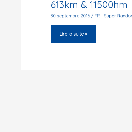
613km & 11500hm
30 septembre 2016
/
FR - Super Rando
Super
Lire la suite »
Randonnée
de
Haute
Provence
613km
&
11500hm