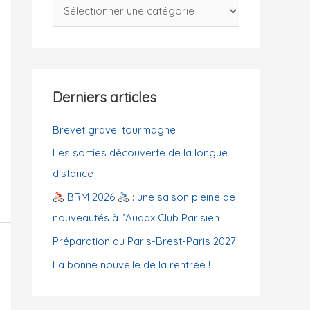
C
c
a
h
t
e
é
r
g
Derniers articles
o
:
r
Brevet gravel tourmagne
i
Les sorties découverte de la longue
e
distance
s
BRM 2026
: une saison pleine de
nouveautés à l’Audax Club Parisien
Préparation du Paris-Brest-Paris 2027
La bonne nouvelle de la rentrée !