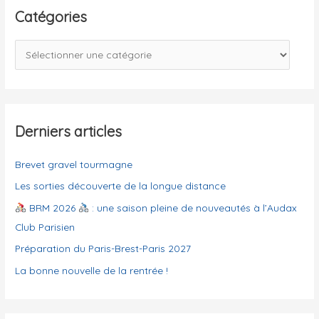
e
Catégories
r
c
C
h
a
e
t
r
é
g
Derniers articles
:
o
Brevet gravel tourmagne
r
i
Les sorties découverte de la longue distance
e
BRM 2026
: une saison pleine de nouveautés à l’Audax
s
Club Parisien
Préparation du Paris-Brest-Paris 2027
La bonne nouvelle de la rentrée !