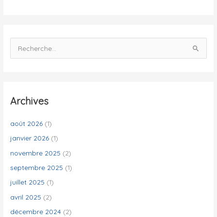
é
s
R
e
c
h
e
Archives
r
c
août 2026
(1)
h
janvier 2026
(1)
e
novembre 2025
(2)
r
septembre 2025
(1)
juillet 2025
(1)
:
avril 2025
(2)
décembre 2024
(2)