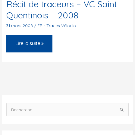
Récit de traceurs – VC Saint
Quentinois – 2008
31 mars 2008
/
FR - Traces Vélocio
Récit
Lire la suite »
de
traceurs
–
VC
Saint
Quentinois
–
R
2008
e
c
h